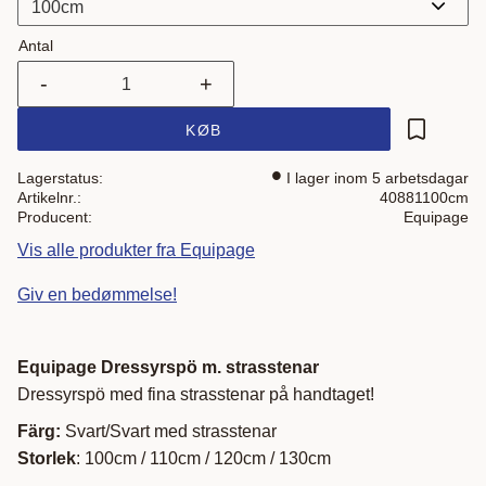
Antal
-
+
KØB
Gem som 
Lagerstatus
I lager inom 5 arbetsdagar
Artikelnr.
40881100cm
Producent
Equipage
Vis alle produkter fra Equipage
Giv en bedømmelse!
Equipage Dressyrspö m. strasstenar
Dressyrspö med fina strasstenar på handtaget!
Färg:
Svart/Svart med strasstenar
Storlek
: 100cm / 110cm / 120cm / 130cm