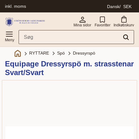
inkl. moms
Dansk
SEK
Menu
Mina sidor
Favoritter
Indkøbskurv
Spö
Dressyrspö
RYTTARE
Equipage Dressyrspö m. strasstenar
Svart/Svart