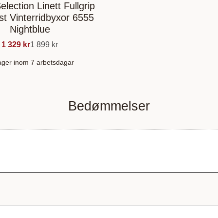
election Linett Fullgrip
st Vinterridbyxor 6555
Nightblue
1 329
kr
1 899
kr
lager inom 7 arbetsdagar
Bedømmelser