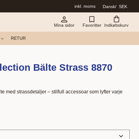
inkl. moms
Dansk
SEK
Mina sidor
Favoritter
Indkøbskurv
RETUR
lection Bälte Strass 8870
 med strassdetaljer – stilfull accessoar som lyfter varje
ris: