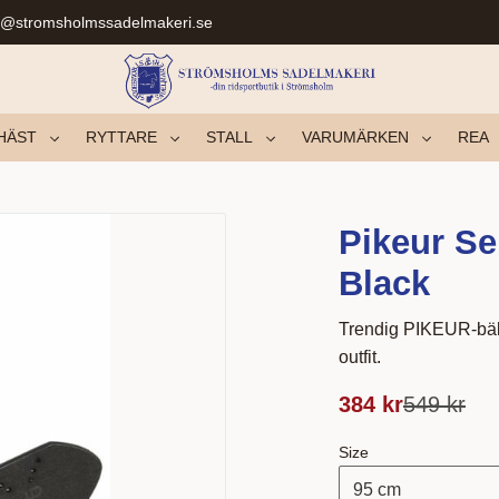
r@stromsholmssadelmakeri.se
HÄST
RYTTARE
STALL
VARUMÄRKEN
REA
Pikeur Se
Black
Trendig PIKEUR-bälte
outfit.
Nedsat pris:
Original p
384
kr
549
kr
Size