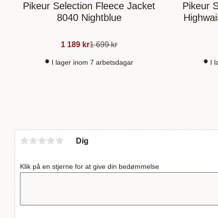
Pikeur Selection Fleece Jacket
Pikeur S
8040 Nightblue
Highwai
1 189
kr
1 699
kr
I lager inom 7 arbetsdagar
I 
Dig
Klik på en stjerne for at give din bedømmelse