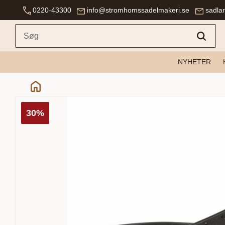
0220-43300
info@stromhomssadelmakeri.se
sadla
NYHETER
30
%