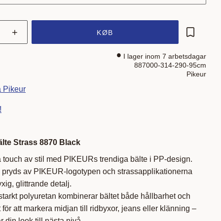
+
KØB
Gem som 
I lager inom 7 arbetsdagar
887000-314-290-95cm
Pikeur
a Pikeur
!
älte Strass 8870 Black
ra touch av stil med PIKEURs trendiga bälte i PP-design.
 pryds av PIKEUR-logotypen och strassapplikationerna
xig, glittrande detalj.
itstarkt polyuretan kombinerar bältet både hållbarhet och
ör att markera midjan till ridbyxor, jeans eller klänning –
din look till nästa nivå.