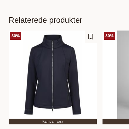
Relaterede produkter
30
%
30
%
Gem som favorit
Kampanjvara