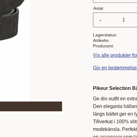
Antal
-
Lagerstatus
Artikelnr.
Producent
Vis alle produkter fr
Giv en bedømmelse
Pikeur Selection B
Ge din outfit en ext
Den eleganta hällan
längs bältet ger en ly
Tillverkat i 100% sl
modekänsla. Perfekt f
en accessoar som tar 