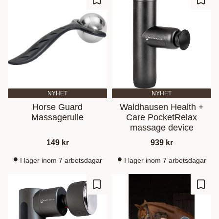
Zu Favoriten hinzufügen
Zu Fa
NYHET
NYHET
Horse Guard
Waldhausen Health +
Massagerulle
Care PocketRelax
massage device
149
kr
939
kr
I lager inom 7 arbetsdagar
I lager inom 7 arbetsdagar
Zu Favoriten hinzufügen
Zu Fa