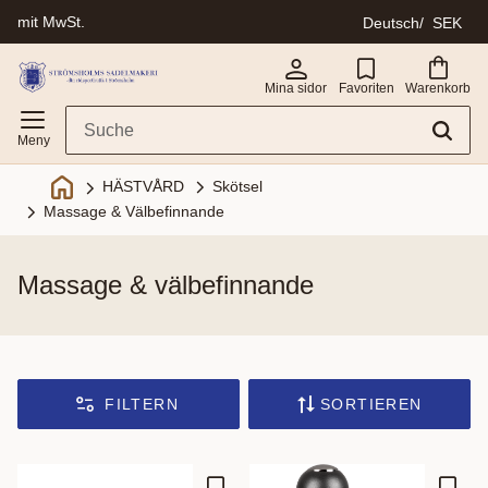
mit MwSt.
Deutsch
SEK
Menü
Mina sidor
Favoriten
Warenkorb
Skötsel
HÄSTVÅRD
Massage & Välbefinnande
massage & välbefinnande
FILTERN
SORTIEREN