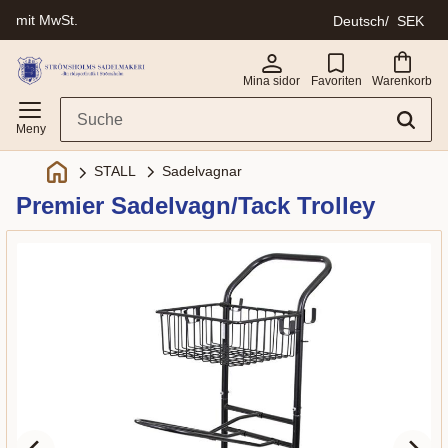
mit MwSt.
Deutsch
SEK
Menü
Mina sidor
Favoriten
Warenkorb
Sadelvagnar
STALL
Premier Sadelvagn/Tack Trolley