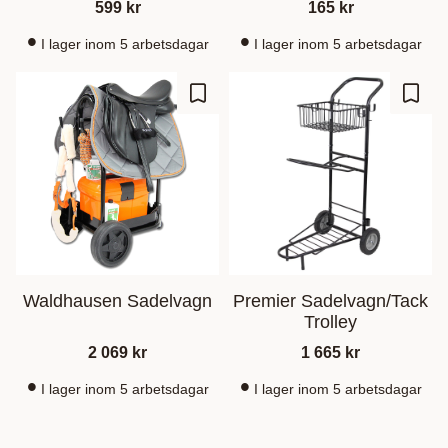
599
kr
165
kr
I lager inom 5 arbetsdagar
I lager inom 5 arbetsdagar
Zu Favoriten hinzufügen
Zu Fa
Waldhausen Sadelvagn
Premier Sadelvagn/Tack
Trolley
2 069
kr
1 665
kr
I lager inom 5 arbetsdagar
I lager inom 5 arbetsdagar