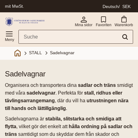
mit MwSt.
Deutsch
SEK
Menü
Mina sidor
Favoriten
Warenkorb
Sadelvagnar
STALL
sadelvagnar
Organisera och transportera dina
sadlar och träns
smidigt
med våra
sadelvagnar
. Perfekta för
stall, ridhus eller
tävlingsarrangemang
, där du vill ha
utrustningen nära
till hands och lättillgänglig
.
Sadelvagnarna är
stabila, slitstarka och smidiga att
flytta
, vilket gör det enkelt att
hålla ordning på sadlar och
träns
samtidigt som du skyddar dem från skador och