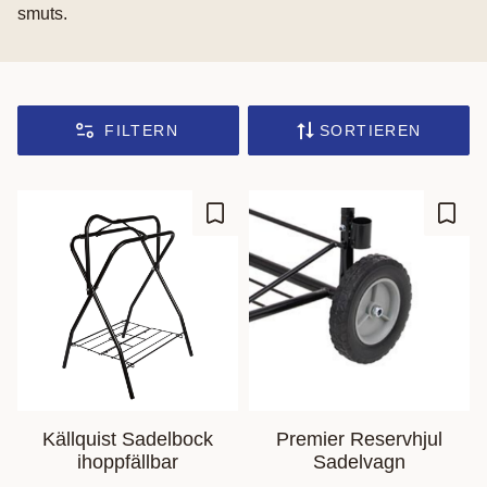
smuts.
FILTERN
SORTIEREN
Zu Favoriten hinzufügen
Zu Fa
Källquist Sadelbock
Premier Reservhjul
ihoppfällbar
Sadelvagn