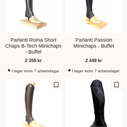
Parlanti Roma Short
Parlanti Passion
Chaps B-Tech Minichaps
Minichaps - Buffel
- Buffel
2 359
kr
2 449
kr
I lager inom 7 arbetsdagar
I lager inom 7 arbetsdagar
Lisää suosikiksi
Lisää