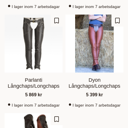
I lager inom 7 arbetsdagar
I lager inom 7 arbetsdagar
Lisää suosikiksi
Lisää
Parlanti
Dyon
Långchaps/Longchaps
Långchaps/Longchaps
5 869
kr
5 399
kr
I lager inom 7 arbetsdagar
I lager inom 7 arbetsdagar
Lisää suosikiksi