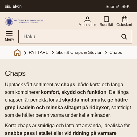
sis. alv:n
Suomi
SEK
Valikko
Mina sidor
Suosikit
Ostoskori
Skor & Chaps & Stövlar
Chaps
RYTTARE
chaps
Upptäck vårt sortiment av
chaps
, både korta och långa,
som kombinerar
komfort, skydd och funktion
. De långa
chapsen är perfekta för att
skydda mot smuts, ge bättre
grep i sadeln och minska slitaget på ridbyxor
, samtidigt
som de håller benen varma under kalla månader.
Korta chaps är smidiga och lätta att använda, idealiska för
snabba pass i stallet eller vid ridning på varmare