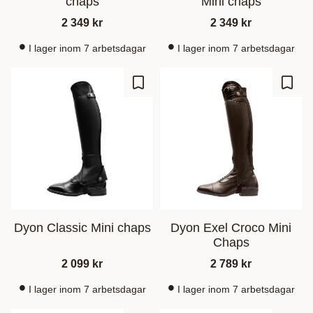
chaps
Mini chaps
2 349
kr
2 349
kr
I lager inom 7 arbetsdagar
I lager inom 7 arbetsdagar
Lisää suosikiksi
Lisää
Dyon Classic Mini chaps
Dyon Exel Croco Mini
Chaps
2 099
kr
2 789
kr
I lager inom 7 arbetsdagar
I lager inom 7 arbetsdagar