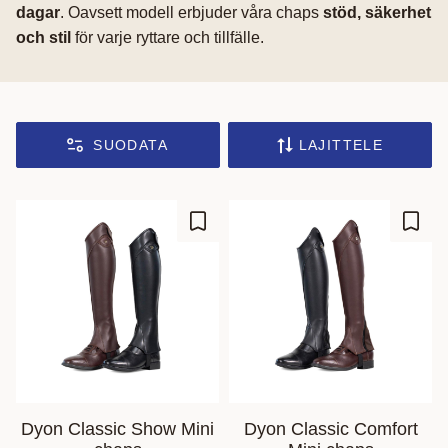
dagar
. Oavsett modell erbjuder våra chaps
stöd, säkerhet
och stil
för varje ryttare och tillfälle.
SUODATA
LAJITTELE
Lisää suosikiksi
Lisää
Dyon Classic Show Mini
Dyon Classic Comfort