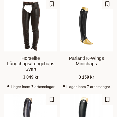
Lisää suosikiksi
Lisää
Horselife
Parlanti K-Wings
Långchaps/Longchaps
Minichaps
Svart
3 049
kr
3 159
kr
I lager inom 7 arbetsdagar
I lager inom 7 arbetsdagar
Lisää suosikiksi
Lisää