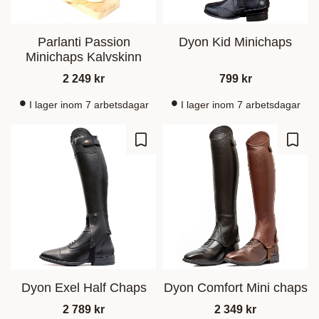
Parlanti Passion
Dyon Kid Minichaps
Minichaps Kalvskinn
2 249
kr
799
kr
I lager inom 7 arbetsdagar
I lager inom 7 arbetsdagar
Lisää suosikiksi
Lisää
Dyon Exel Half Chaps
Dyon Comfort Mini chaps
2 789
kr
2 349
kr