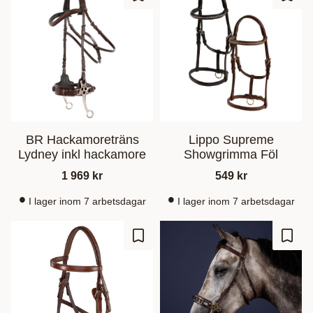
Lisää suosikiksi
Lisää
BR Hackamoreträns
Lippo Supreme
Lydney inkl hackamore
Showgrimma Föl
1 969
kr
549
kr
I lager inom 7 arbetsdagar
I lager inom 7 arbetsdagar
Lisää suosikiksi
Lisää