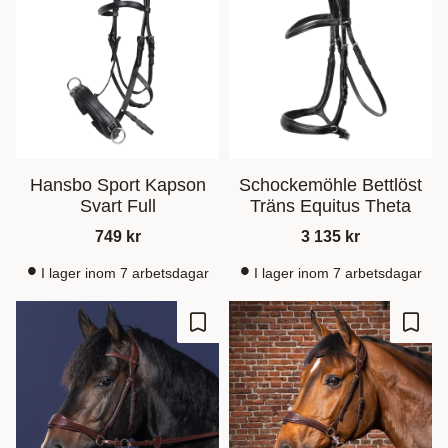
Hansbo Sport Kapson
Schockemöhle Bettlöst
Svart Full
Träns Equitus Theta
749
kr
3 135
kr
I lager inom 7 arbetsdagar
I lager inom 7 arbetsdagar
Lisää suosikiksi
Lisää