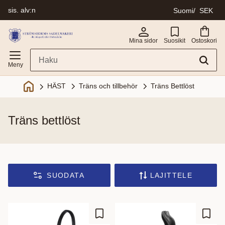
sis. alv:n
Suomi
SEK
Valikko
Mina sidor
Suosikit
Ostoskori
Träns och tillbehör
Träns Bettlöst
HÄST
träns bettlöst
SUODATA
LAJITTELE
Lisää suosikiksi
Lisää