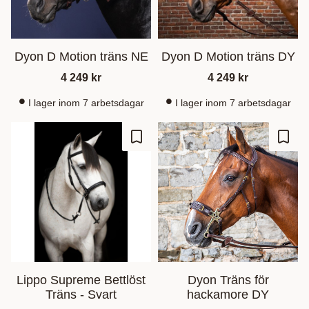
Dyon D Motion träns NE
Dyon D Motion träns DY
4 249
kr
4 249
kr
I lager inom 7 arbetsdagar
I lager inom 7 arbetsdagar
Lisää suosikiksi
Lisää
Lippo Supreme Bettlöst
Dyon Träns för
Träns - Svart
hackamore DY