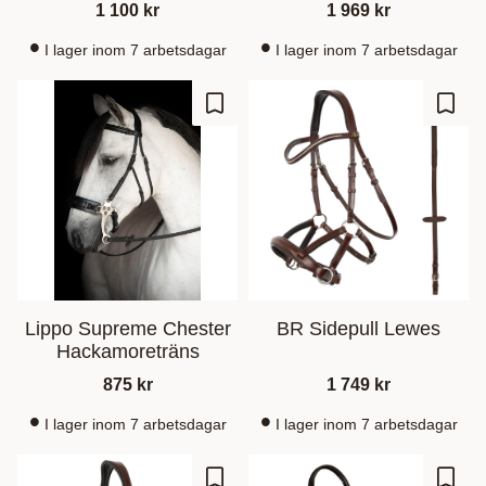
1 100
kr
1 969
kr
I lager inom 7 arbetsdagar
I lager inom 7 arbetsdagar
Lisää suosikiksi
Lisää
Lippo Supreme Chester
BR Sidepull Lewes
Hackamoreträns
875
kr
1 749
kr
I lager inom 7 arbetsdagar
I lager inom 7 arbetsdagar