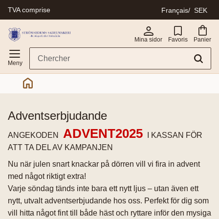
TVA comprise
Français
SEK
Menu
Mina sidor
Favoris
Panier
adventserbjudande
ADVENT2025
ANGEKODEN
I KASSAN FÖR
ATT TA DEL AV KAMPANJEN
Nu när julen snart knackar på dörren vill vi fira in advent
med något riktigt extra!
Varje söndag tänds inte bara ett nytt ljus – utan även ett
nytt, utvalt adventserbjudande hos oss. Perfekt för dig som
vill hitta något fint till både häst och ryttare inför den mysiga