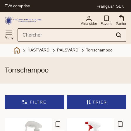
TVA comprise
Français
SEK
Menu
Mina sidor
Favoris
Panier
PÄLSVÅRD
Torrschampoo
HÄSTVÅRD
torrschampoo
FILTRE
TRIER
Ajouter aux favoris
Ajout