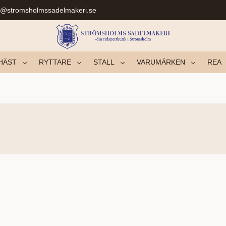
r@stromsholmssadelmakeri.se
HÄST
RYTTARE
STALL
VARUMÄRKEN
REA