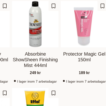
Lagre som favoritt
Lagre som favoritt
La
y
Absorbine
Protector Magic Gel
00ml
ShowSheen Finishing
150ml
Mist 444ml
249
kr
189
kr
sdagar
I lager inom 7 arbetsdagar
I lager inom 7 arbetsdagar
Lagre som favoritt
Lagre som favoritt