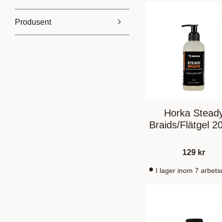
Produsent
129
310
Absorbine
2
Effol
1
Horka
1
NAF
2
Vis flere
Horka Stead
Braids/Flätgel 2
129
kr
I lager inom 7 arbet