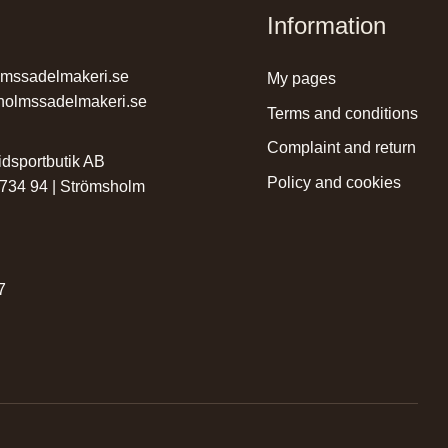
Information
lmssadelmakeri.se
my pages
holmssadelmakeri.se
terms and conditions
complaint and return
dsportbutik AB
policy and cookies
 734 94 | Strömsholm
r
7