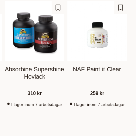
gre som favoritt
Lagre som favoritt
Lagre s
Absorbine Supershine
NAF Paint it Clear
Hovlack
310
kr
259
kr
I lager inom 7 arbetsdagar
I lager inom 7 arbetsdagar