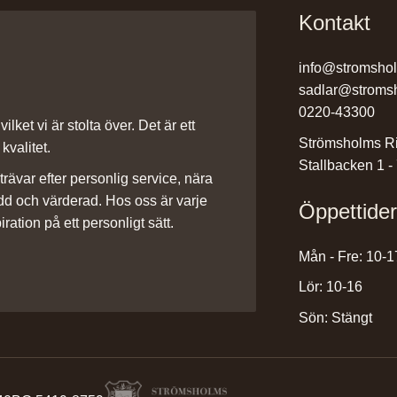
Kontakt
info@stromsho
sadlar@stroms
0220-43300
ilket vi är stolta över. Det är ett
Strömsholms Ri
kvalitet.
Stallbacken 1 -
rävar efter personlig service, nära
dd och värderad. Hos oss är varje
Öppettide
iration på ett personligt sätt.
Mån - Fre: 10-1
Lör: 10-16
Sön: Stängt