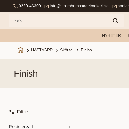
0220-43300
info@stromhomssadelmakeri.se
sadla
NYHETER
Skötsel
Finish
HÄSTVÅRD
finish
Filtrer
Prisintervall