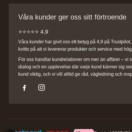
Våra kunder ger oss sitt förtroende
⭐️⭐️⭐️⭐️⭐️ 4,9
Våra kunder har givit oss ett betyg på 4,9 på Trustpilot, v
kvitto på att vi levererar produkter och service med hög 
För oss handlar kundrelationer om mer än affärer – vi st
dialog och en upplevelse där varje kund känner sig se
kund viktig, och vi vill alltid ge råd, vägledning och insp