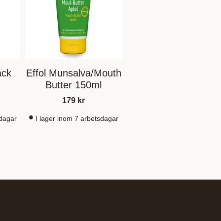
ack
Effol Munsalva/Mouth
Butter 150ml
179
kr
sdagar
I lager inom 7 arbetsdagar