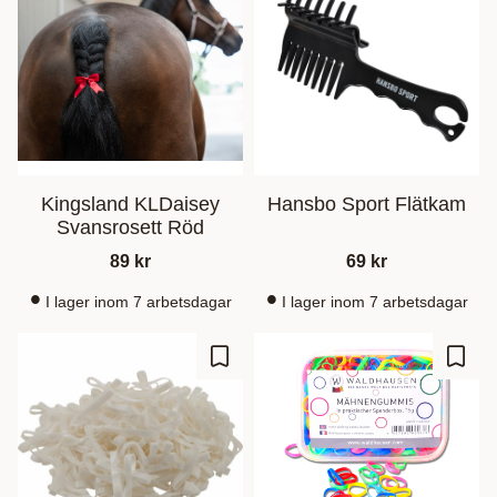
Kingsland KLDaisey
Hansbo Sport Flätkam
Svansrosett Röd
89
kr
69
kr
I lager inom 7 arbetsdagar
I lager inom 7 arbetsdagar
Lagre som favoritt
Lagre