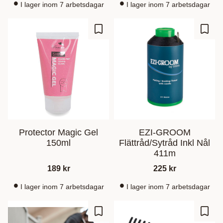
I lager inom 7 arbetsdagar
I lager inom 7 arbetsdagar
Lagre som favoritt
Lagre
Protector Magic Gel
EZI-GROOM
150ml
Flättråd/Sytråd Inkl Nål
411m
189
kr
225
kr
I lager inom 7 arbetsdagar
I lager inom 7 arbetsdagar
Lagre som favoritt
Lagre