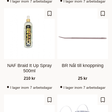
I lager inom 7 arbetsdagar
I lager inom 7 arbetsdagar
Lagre som favoritt
Lagre
NAF Braid It Up Spray
BR Nål till knoppning
500ml
210
kr
25
kr
I lager inom 7 arbetsdagar
I lager inom 7 arbetsdagar
Lagre som favoritt
Lagre