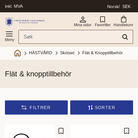
inkl. MVA
Norsk
SEK
Meny
Mina sidor
Favoritter
Handlekurv
Skötsel
Flät & Knopptillbehör
HÄSTVÅRD
flät & knopptillbehör
FILTRER
SORTER
Lagre som favoritt
Lagre