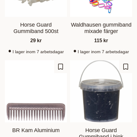
Horse Guard
Waldhausen gummiband
Gummiband 500st
mixade färger
29
kr
115
kr
I lager inom 7 arbetsdagar
I lager inom 7 arbetsdagar
Lagre som favoritt
Lagre
BR Kam Aluminium
Horse Guard
Gummiband i hink