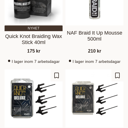
NYHET
NAF Braid It Up Mousse
Quick Knot Braiding Wax
500ml
Stick 40ml
175
kr
210
kr
I lager inom 7 arbetsdagar
I lager inom 7 arbetsdagar
Lagre som favoritt
Lagre