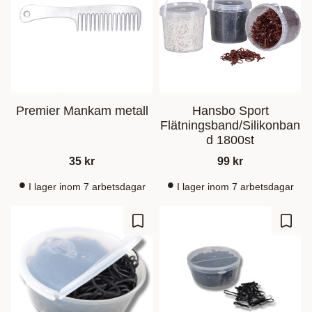
Premier Mankam metall
Hansbo Sport
Flätningsband/Silikonban
d 1800st
35
kr
99
kr
I lager inom 7 arbetsdagar
I lager inom 7 arbetsdagar
Lagre som favoritt
Lagre