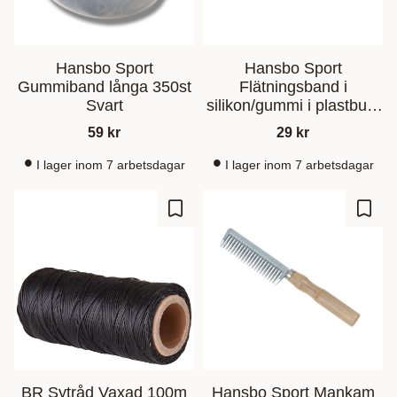
Hansbo Sport
Hansbo Sport
Gummiband långa 350st
Flätningsband i
Svart
silikon/gummi i plastburk
500st
59
kr
29
kr
I lager inom 7 arbetsdagar
I lager inom 7 arbetsdagar
Lagre som favoritt
Lagre
BR Sytråd Vaxad 100m
Hansbo Sport Mankam