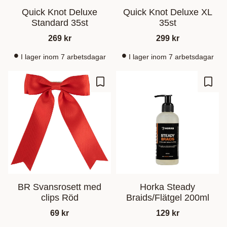
Quick Knot Deluxe
Quick Knot Deluxe XL
Standard 35st
35st
269
kr
299
kr
I lager inom 7 arbetsdagar
I lager inom 7 arbetsdagar
Lagre som favoritt
Lagre
BR Svansrosett med
Horka Steady
clips Röd
Braids/Flätgel 200ml
69
kr
129
kr