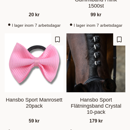
1500st
20
kr
99
kr
I lager inom 7 arbetsdagar
I lager inom 7 arbetsdagar
Lagre som favoritt
Lagre
Hansbo Sport Manrosett
Hansbo Sport
20pack
Flätningsband Crystal
10-pack
59
kr
179
kr