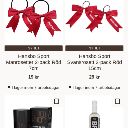
NYHET
NYHET
Hansbo Sport
Hansbo Sport
Manrosetter 2-pack Röd
Svansrosett 2-pack Röd
7cm
15cm
19
kr
29
kr
I lager inom 7 arbetsdagar
I lager inom 7 arbetsdagar
Lagre som favoritt
Lagre