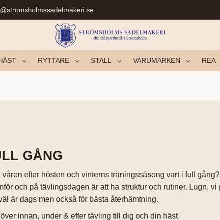
r@stromsholmssadelmakeri.se
HÄST
RYTTARE
STALL
VARUMÄRKEN
REA
ULL GÅNG
våren efter hösten och vinterns träningssäsong vart i full gång? 
nför och på tävlingsdagen är att ha struktur och rutiner. Lugn, vi ge
t väl är dags men också för bästa återhämtning.
ver innan, under & efter tävling till dig och din häst.