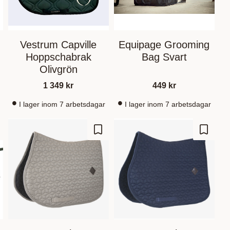
Vestrum Capville
Equipage Grooming
Hoppschabrak
Bag Svart
Olivgrön
1 349
kr
449
kr
I lager inom 7 arbetsdagar
I lager inom 7 arbetsdagar
gre som favoritt
Lagre som favoritt
Lagre s