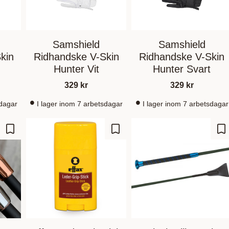
Samshield
Samshield
kin
Ridhandske V-Skin
Ridhandske V-Skin
Hunter Vit
Hunter Svart
329
kr
329
kr
sdagar
I lager inom 7 arbetsdagar
I lager inom 7 arbetsdagar
Lagre som favoritt
Lagre som favoritt
La