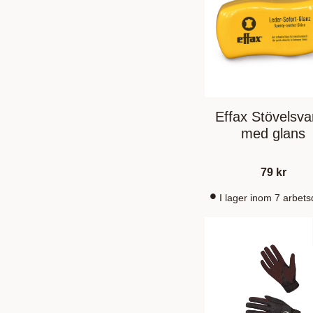
Effax Stövelsv
med glans
79
kr
I lager inom 7 arbet