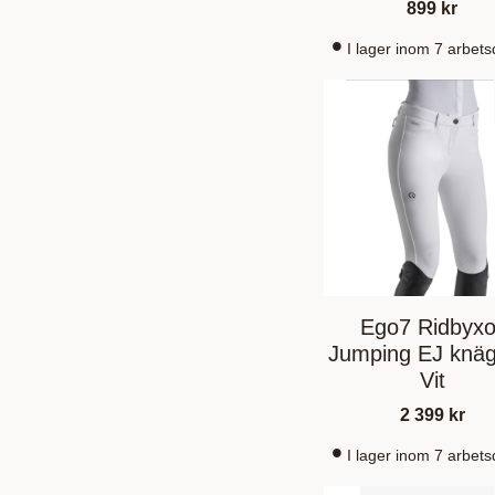
899
kr
I lager inom 7 arbet
Ego7 Ridbyxo
Jumping EJ knägr
Vit
2 399
kr
I lager inom 7 arbet