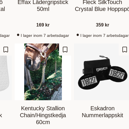
ö
Effax Lädergripstick
Fleck SilkTouch
al
50ml
Crystal Blue Hoppsp
169
kr
359
kr
sdagar
I lager inom 7 arbetsdagar
I lager inom 7 arbetsdagar
Lagre som favoritt
Lagre som favoritt
La
Kentucky Stallion
Eskadron
k
Chain/Hingstkedja
Nummerlappskit
60cm