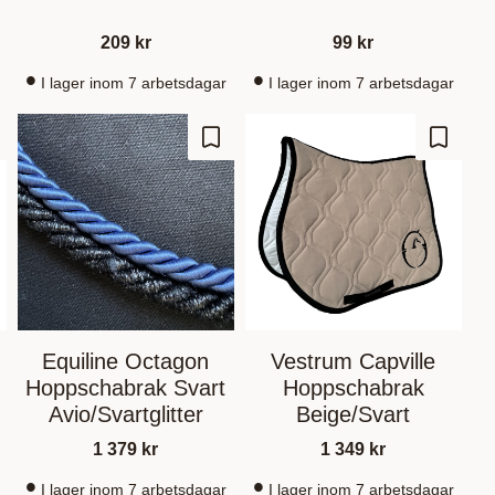
209
kr
99
kr
I lager inom 7 arbetsdagar
I lager inom 7 arbetsdagar
gre som favoritt
Lagre som favoritt
Lagre s
Equiline Octagon
Vestrum Capville
Hoppschabrak Svart
Hoppschabrak
Avio/Svartglitter
Beige/Svart
1 379
kr
1 349
kr
I lager inom 7 arbetsdagar
I lager inom 7 arbetsdagar