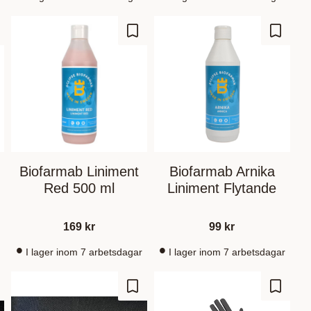
gre som favoritt
Lagre som favoritt
Lagre s
Biofarmab Liniment
Biofarmab Arnika
Red 500 ml
Liniment Flytande
169
kr
99
kr
I lager inom 7 arbetsdagar
I lager inom 7 arbetsdagar
gre som favoritt
Lagre som favoritt
Lagre s