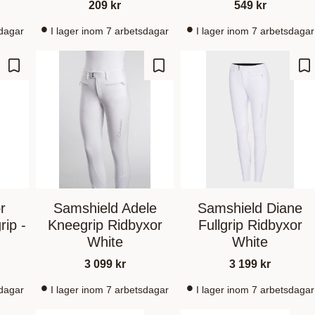
209
kr
549
kr
sdagar
I lager inom 7 arbetsdagar
I lager inom 7 arbetsdagar
Lagre som favoritt
Lagre som favoritt
La
r
Samshield Adele
Samshield Diane
ip -
Kneegrip Ridbyxor
Fullgrip Ridbyxor
White
White
3 099
kr
3 199
kr
sdagar
I lager inom 7 arbetsdagar
I lager inom 7 arbetsdagar