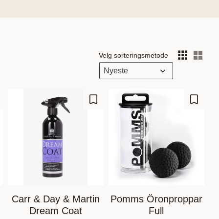
Velg sorteringsmetode
Vel
gre som favoritt
Lagre som favoritt
Lagre s
Carr & Day & Martin
Pomms Öronproppar
Dream Coat
Full