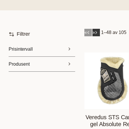
«
»
1–
48
av
105
Filtrer
Prisintervall
Produsent
29
6 299
BR
1
Biofarmab
4
CARR & DAY & MARTIN
3
Calzanetto
1
Veredus STS Ca
Vis flere
gel Absolute R