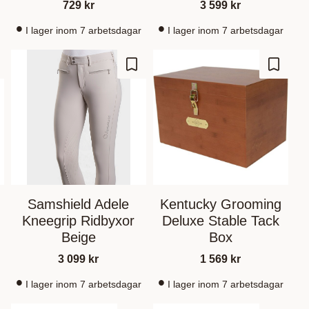
729
kr
3 599
kr
I lager inom 7 arbetsdagar
I lager inom 7 arbetsdagar
gre som favoritt
Lagre som favoritt
Lagre s
Samshield Adele
Kentucky Grooming
Kneegrip Ridbyxor
Deluxe Stable Tack
Beige
Box
3 099
kr
1 569
kr
I lager inom 7 arbetsdagar
I lager inom 7 arbetsdagar