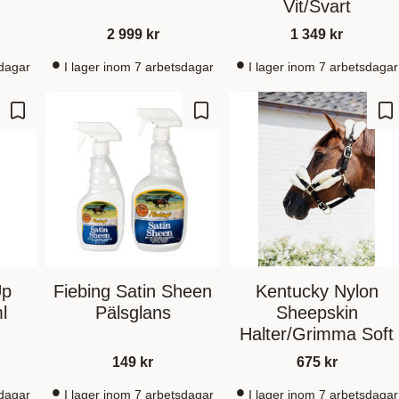
Vit/Svart
2 999
kr
1 349
kr
sdagar
I lager inom 7 arbetsdagar
I lager inom 7 arbetsdagar
Lagre som favoritt
Lagre som favoritt
La
Up
Fiebing Satin Sheen
Kentucky Nylon
l
Pälsglans
Sheepskin
Halter/Grimma Soft
149
kr
675
kr
sdagar
I lager inom 7 arbetsdagar
I lager inom 7 arbetsdagar