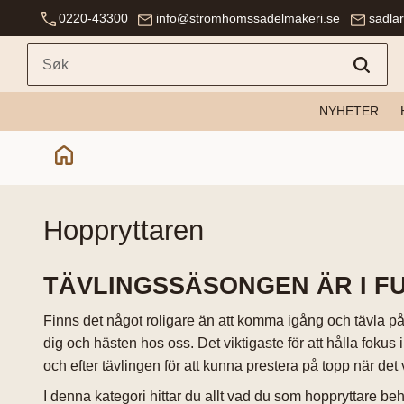
0220-43300
info@stromhomssadelmakeri.se
sadla
NYHETER
hoppryttaren
TÄVLINGSSÄSONGEN ÄR I F
Finns det något roligare än att komma igång och tävla på 
dig och hästen hos oss. Det viktigaste för att hålla fokus i
och efter tävlingen för att kunna prestera på topp när de
I denna kategori hittar du allt vad du som hoppryttare behö