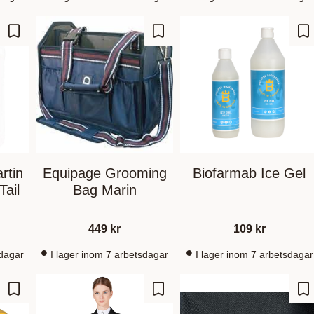
Lagre som favoritt
Lagre som favoritt
La
rtin
Equipage Grooming
Biofarmab Ice Gel
ail
Bag Marin
449
kr
109
kr
sdagar
I lager inom 7 arbetsdagar
I lager inom 7 arbetsdagar
Lagre som favoritt
Lagre som favoritt
La