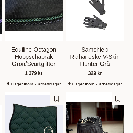
Equiline Octagon
Samshield
Hoppschabrak
Ridhandske V-Skin
Grön/Svartglitter
Hunter Grå
1 379
kr
329
kr
I lager inom 7 arbetsdagar
I lager inom 7 arbetsdagar
gre som favoritt
Lagre som favoritt
Lagre s