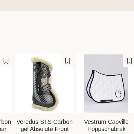
Lagre som favoritt
Lagre som favoritt
La
rbon
Veredus STS Carbon
Vestrum Capville
ear
gel Absolute Front
Hoppschabrak