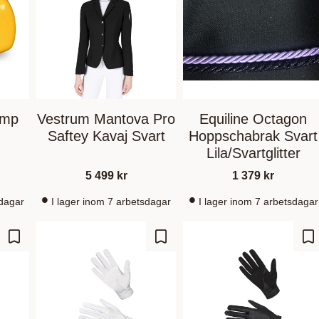
amp
Vestrum Mantova Pro
Equiline Octagon
Saftey Kavaj Svart
Hoppschabrak Svart
Lila/Svartglitter
5 499
kr
1 379
kr
sdagar
I lager inom 7 arbetsdagar
I lager inom 7 arbetsdagar
Lagre som favoritt
Lagre som favoritt
La