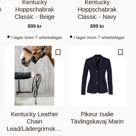
Kentucky
Kentucky
ö
Hoppschabrak
Hoppschabrak
Classic - Beige
Classic - Navy
899
kr
899
kr
I lager inom 7 arbetsdagar
I lager inom 7 arbetsdagar
gre som favoritt
Lagre som favoritt
Lagre s
Kentucky Leather
Pikeur Isalie
Chain
Tävlingskavaj Marin
Lead/Lädergrimskaft
Med Kedja 270cm