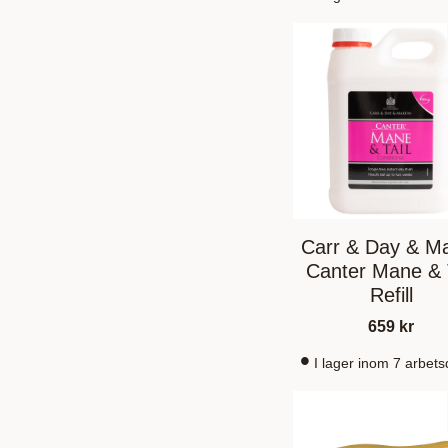
Carr & Day & Ma
Canter Mane & T
Refill
659
kr
I lager inom 7 arbet