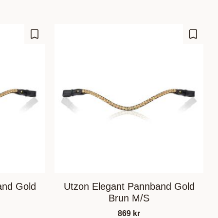
Lägg till i favoriter
Lägg til
and Gold
Utzon Elegant Pannband Gold
Brun M/S
869
kr