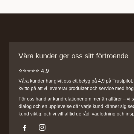
Våra kunder ger oss sitt förtroende
⭐️⭐️⭐️⭐️⭐️ 4,9
Våra kunder har givit oss ett betyg på 4,9 på Trustpilot, v
kvitto på att vi levererar produkter och service med hög 
För oss handlar kundrelationer om mer än affärer – vi st
dialog och en upplevelse där varje kund känner sig se
kund viktig, och vi vill alltid ge råd, vägledning och insp