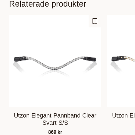
Relaterade produkter
Lägg till i favoriter
Utzon Elegant Pannband Clear
Utzon E
Svart S/S
869
kr