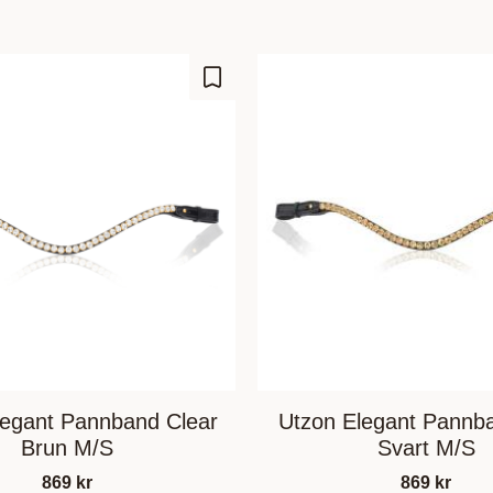
Lägg till i favoriter
legant Pannband Clear
Utzon Elegant Pannb
Brun M/S
Svart M/S
869
kr
869
kr