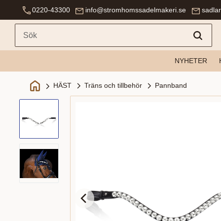
0220-43300
info@stromhomssadelmakeri.se
sadla
NYHETER
Träns och tillbehör
Pannband
HÄST