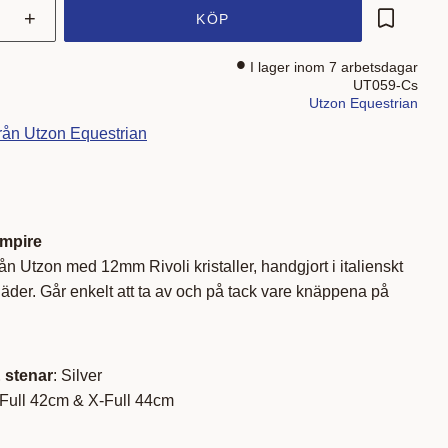
+
KÖP
Lägg till 
I lager inom 7 arbetsdagar
UT059-Cs
Utzon Equestrian
från Utzon Equestrian
mpire
n Utzon med 12mm Rivoli kristaller, handgjort i italienskt
 läder. Går enkelt att ta av och på tack vare knäppena på
 stenar
: Silver
 Full 42cm & X-Full 44cm