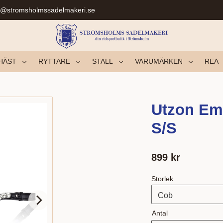
r@stromsholmssadelmakeri.se
HÄST
RYTTARE
STALL
VARUMÄRKEN
REA
Utzon Em
S/S
899
kr
Storlek
Antal