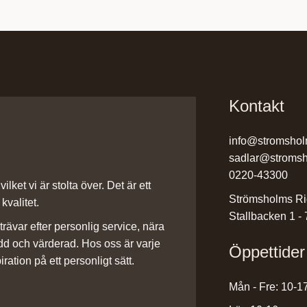
Kontakt
info@stromshol
sadlar@stromsh
0220-43300
ilket vi är stolta över. Det är ett
Strömsholms Ri
kvalitet.
Stallbacken 1 -
rävar efter personlig service, nära
dd och värderad. Hos oss är varje
Öppettider
iration på ett personligt sätt.
Mån - Fre: 10-1