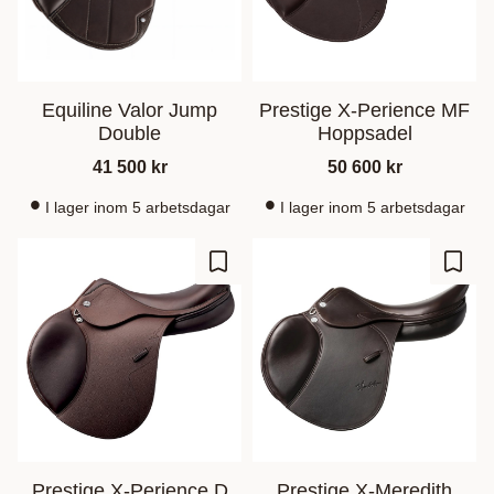
Equiline Valor Jump
Prestige X-Perience MF
Double
Hoppsadel
41 500
kr
50 600
kr
I lager inom 5 arbetsdagar
I lager inom 5 arbetsdagar
Lägg till i favoriter
Lägg t
Prestige X-Perience D
Prestige X-Meredith