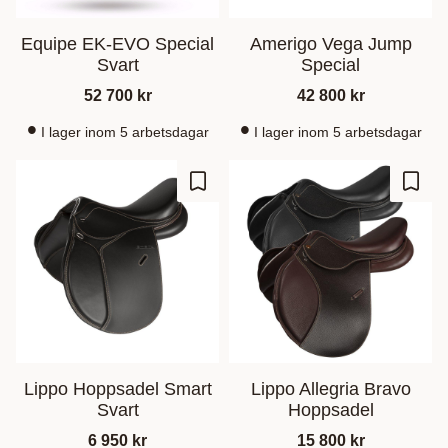
Equipe EK-EVO Special
Amerigo Vega Jump
Svart
Special
52 700
kr
42 800
kr
I lager inom 5 arbetsdagar
I lager inom 5 arbetsdagar
Lägg till i favoriter
Lägg t
Lippo Hoppsadel Smart
Lippo Allegria Bravo
Svart
Hoppsadel
6 950
kr
15 800
kr