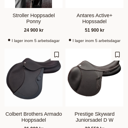
Stroller Hoppsadel
Antares Active+
Ponny
Hopssadel
24 900
kr
51 900
kr
I lager inom 5 arbetsdagar
I lager inom 5 arbetsdagar
Lägg till i favoriter
Lägg t
Colbert Brothers Armado
Prestige Skyward
Hoppsadel
Juniorsadel D W