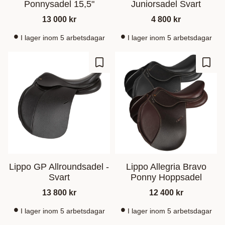
Ponnysadel 15,5"
Juniorsadel Svart
13 000
kr
4 800
kr
I lager inom 5 arbetsdagar
I lager inom 5 arbetsdagar
Lägg till i favoriter
Lägg t
Lippo GP Allroundsadel -
Lippo Allegria Bravo
Svart
Ponny Hoppsadel
13 800
kr
12 400
kr
I lager inom 5 arbetsdagar
I lager inom 5 arbetsdagar