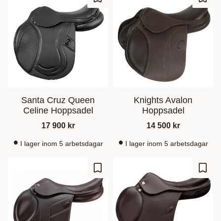
Lägg till i favoriter
Lägg t
Santa Cruz Queen
Knights Avalon
Celine Hoppsadel
Hoppsadel
17 900
kr
14 500
kr
I lager inom 5 arbetsdagar
I lager inom 5 arbetsdagar
Lägg till i favoriter
Lägg t