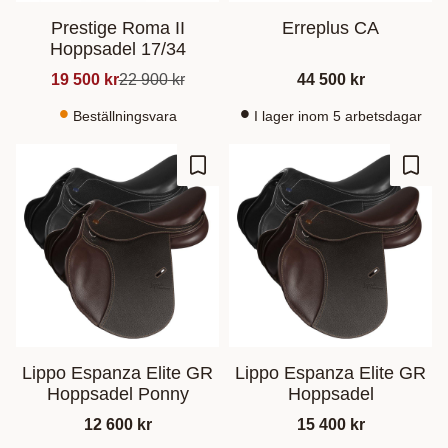
Prestige Roma II
Erreplus CA
Hoppsadel 17/34
19 500
kr
22 900
kr
44 500
kr
Beställningsvara
I lager inom 5 arbetsdagar
Lägg till i favoriter
Lägg t
Lippo Espanza Elite GR
Lippo Espanza Elite GR
Hoppsadel Ponny
Hoppsadel
12 600
kr
15 400
kr