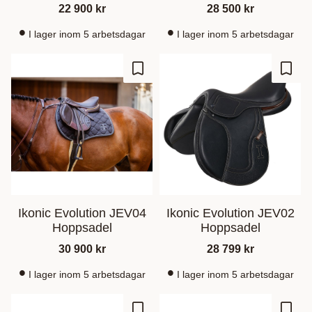
22 900
kr
28 500
kr
I lager inom 5 arbetsdagar
I lager inom 5 arbetsdagar
Lägg till i favoriter
Lägg t
Ikonic Evolution JEV04
Ikonic Evolution JEV02
Hoppsadel
Hoppsadel
30 900
kr
28 799
kr
I lager inom 5 arbetsdagar
I lager inom 5 arbetsdagar