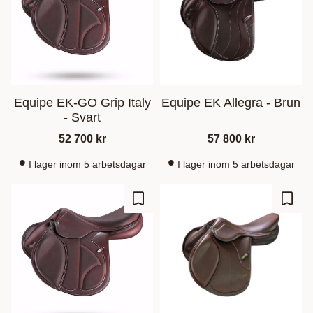
Equipe EK-GO Grip Italy
Equipe EK Allegra - Brun
- Svart
52 700
kr
57 800
kr
I lager inom 5 arbetsdagar
I lager inom 5 arbetsdagar
Lägg till i favoriter
Lägg t