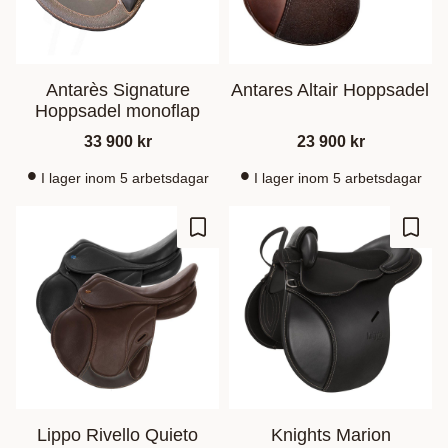
Antarès Signature
Antares Altair Hoppsadel
Hoppsadel monoflap
33 900
kr
23 900
kr
I lager inom 5 arbetsdagar
I lager inom 5 arbetsdagar
Lägg till i favoriter
Lägg t
Lippo Rivello Quieto
Knights Marion