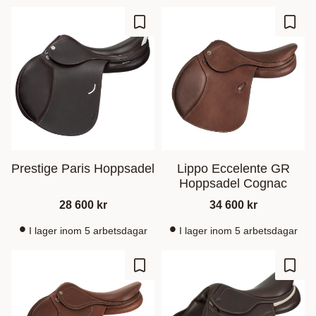
Lägg till i favoriter
Lägg t
Prestige Paris Hoppsadel
Lippo Eccelente GR
Hoppsadel Cognac
28 600
kr
34 600
kr
I lager inom 5 arbetsdagar
I lager inom 5 arbetsdagar
Lägg till i favoriter
Lägg t