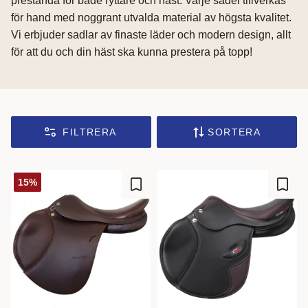
prestanda för både ryttare och häst. Varje sadel tillverkas
för hand med noggrant utvalda material av högsta kvalitet.
Vi erbjuder sadlar av finaste läder och modern design, allt
för att du och din häst ska kunna prestera på topp!
FILTRERA
SORTERA
15
%
Lägg till i favoriter
Lägg t