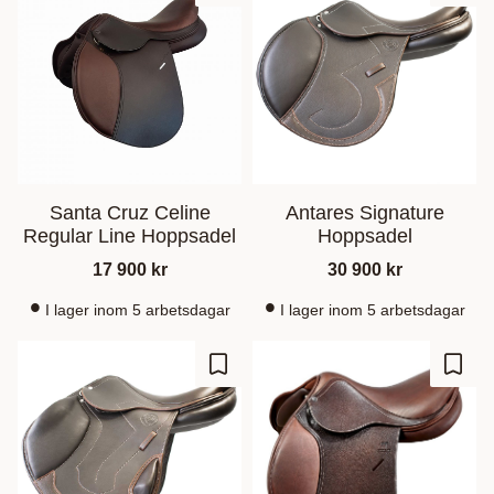
Santa Cruz Celine
Antares Signature
Regular Line Hoppsadel
Hoppsadel
17 900
kr
30 900
kr
I lager inom 5 arbetsdagar
I lager inom 5 arbetsdagar
Lägg till i favoriter
Lägg t