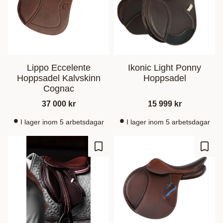
Lippo Eccelente
Ikonic Light Ponny
Hoppsadel Kalvskinn
Hoppsadel
Cognac
37 000
kr
15 999
kr
I lager inom 5 arbetsdagar
I lager inom 5 arbetsdagar
Lägg till i favoriter
Lägg t