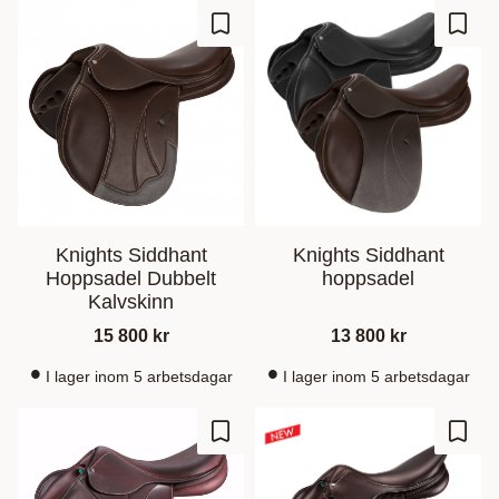
Lägg till i favoriter
Lägg t
Knights Siddhant
Knights Siddhant
Hoppsadel Dubbelt
hoppsadel
Kalvskinn
15 800
kr
13 800
kr
I lager inom 5 arbetsdagar
I lager inom 5 arbetsdagar
Lägg till i favoriter
Lägg t