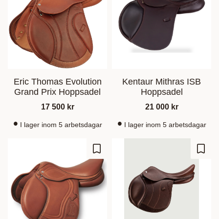
Eric Thomas Evolution
Kentaur Mithras ISB
Grand Prix Hoppsadel
Hoppsadel
17 500
kr
21 000
kr
I lager inom 5 arbetsdagar
I lager inom 5 arbetsdagar
Lägg till i favoriter
Lägg t