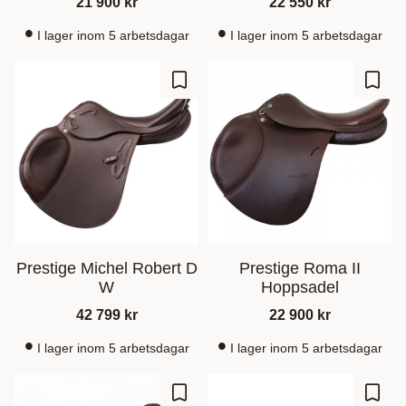
21 900
kr
22 550
kr
I lager inom 5 arbetsdagar
I lager inom 5 arbetsdagar
Lägg till i favoriter
Lägg t
Prestige Michel Robert D
Prestige Roma II
W
Hoppsadel
42 799
kr
22 900
kr
I lager inom 5 arbetsdagar
I lager inom 5 arbetsdagar
Lägg till i favoriter
Lägg t