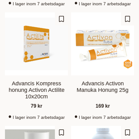
I lager inom 7 arbetsdagar
I lager inom 7 arbetsdagar
Gem som favorit
Gem s
Advancis Kompress
Advancis Activon
honung Activon Actilite
Manuka Honung 25g
10x20cm
79
kr
169
kr
I lager inom 7 arbetsdagar
I lager inom 7 arbetsdagar
Gem som favorit
Gem s