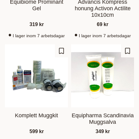
Equibiome Prominant
Advancis Kompress
Gel
honung Activon Actilite
10x10cm
319
kr
69
kr
I lager inom 7 arbetsdagar
I lager inom 7 arbetsdagar
Gem som favorit
Gem s
Komplett Muggkit
Equipharma Scandinavia
Muggsalva
599
kr
349
kr