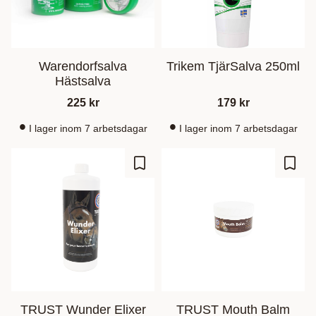
Warendorfsalva
Trikem TjärSalva 250ml
Hästsalva
225
kr
179
kr
I lager inom 7 arbetsdagar
I lager inom 7 arbetsdagar
Gem som favorit
Gem s
TRUST Wunder Elixer
TRUST Mouth Balm