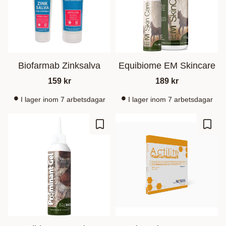
Biofarmab Zinksalva
Equibiome EM Skincare
159
kr
189
kr
I lager inom 7 arbetsdagar
I lager inom 7 arbetsdagar
Gem som favorit
Gem s