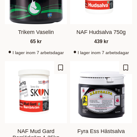
Trikem Vaselin
NAF Hudsalva 750g
65
kr
439
kr
I lager inom 7 arbetsdagar
I lager inom 7 arbetsdagar
Gem som favorit
Gem s
NAF Mud Gard
Fyra Ess Hästsalva