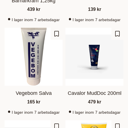
Barriärkräm 1,25kg
439
kr
139
kr
I lager inom 7 arbetsdagar
I lager inom 7 arbetsdagar
Gem som favorit
Gem s
Vegebom Salva
Cavalor MudDoc 200ml
165
kr
479
kr
I lager inom 7 arbetsdagar
I lager inom 7 arbetsdagar