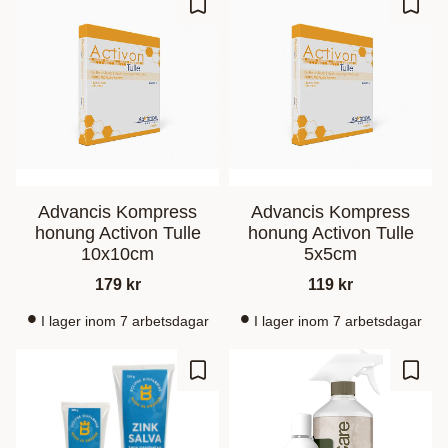
Gem som favorit
Gem s
Advancis Kompress
Advancis Kompress
honung Activon Tulle
honung Activon Tulle
10x10cm
5x5cm
179
kr
119
kr
I lager inom 7 arbetsdagar
I lager inom 7 arbetsdagar
Gem som favorit
Gem s