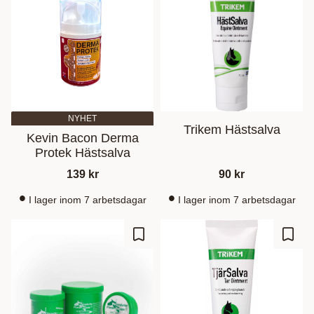
NYHET
Trikem Hästsalva
Kevin Bacon Derma
Protek Hästsalva
139
kr
90
kr
I lager inom 7 arbetsdagar
I lager inom 7 arbetsdagar
Gem som favorit
Gem s