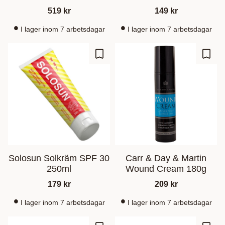
519
kr
149
kr
I lager inom 7 arbetsdagar
I lager inom 7 arbetsdagar
Gem som favorit
Gem s
Solosun Solkräm SPF 30
Carr & Day & Martin
250ml
Wound Cream 180g
179
kr
209
kr
I lager inom 7 arbetsdagar
I lager inom 7 arbetsdagar