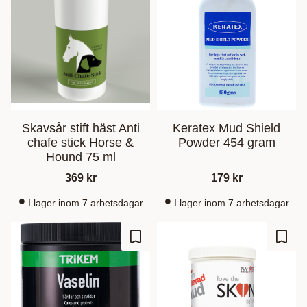
Skavsår stift häst Anti
Keratex Mud Shield
chafe stick Horse &
Powder 454 gram
Hound 75 ml
369
kr
179
kr
I lager inom 7 arbetsdagar
I lager inom 7 arbetsdagar
Gem som favorit
Gem s