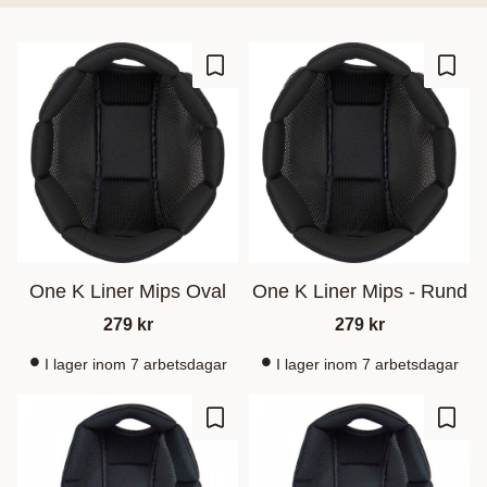
Gem som favorit
Gem s
One K Liner Mips Oval
One K Liner Mips - Rund
279
kr
279
kr
I lager inom 7 arbetsdagar
I lager inom 7 arbetsdagar
Gem som favorit
Gem s