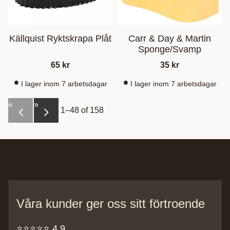
Källquist Ryktskrapa Plåt
Carr & Day & Martin
Sponge/Svamp
65
kr
35
kr
I lager inom 7 arbetsdagar
I lager inom 7 arbetsdagar
«
»
1–
48
of
158
Våra kunder ger oss sitt förtroende
⭐️⭐️⭐️⭐️⭐️ 4,9