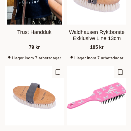
Trust Handduk
Waldhausen Ryktborste
Exklusive Line 13cm
79
kr
185
kr
I lager inom 7 arbetsdagar
I lager inom 7 arbetsdagar
Add to favorites
Add t