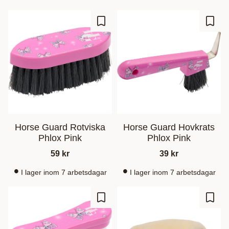
Add to favorites
Add t
Horse Guard Rotviska
Horse Guard Hovkrats
Phlox Pink
Phlox Pink
59
kr
39
kr
I lager inom 7 arbetsdagar
I lager inom 7 arbetsdagar
Add to favorites
Add t