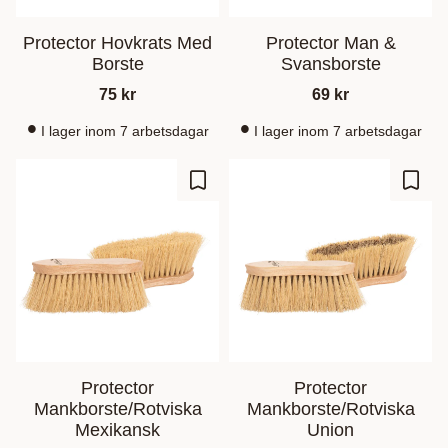
Protector Hovkrats Med
Protector Man &
Borste
Svansborste
75
kr
69
kr
I lager inom 7 arbetsdagar
I lager inom 7 arbetsdagar
Add to favorites
Add t
Protector
Protector
Mankborste/Rotviska
Mankborste/Rotviska
Mexikansk
Union