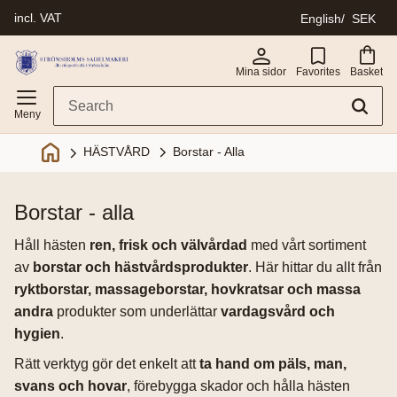
incl. VAT
English
SEK
Menu
Mina sidor
Favorites
Basket
Borstar - Alla
HÄSTVÅRD
borstar - alla
Håll hästen
ren, frisk och välvårdad
med vårt sortiment
av
borstar och hästvårdsprodukter
. Här hittar du allt från
ryktborstar, massageborstar, hovkratsar och massa
andra
produkter som underlättar
vardagsvård och
hygien
.
Rätt verktyg gör det enkelt att
ta hand om päls, man,
svans och hovar
, förebygga skador och hålla hästen