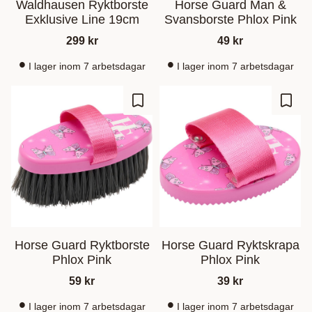
Waldhausen Ryktborste
Horse Guard Man &
Exklusive Line 19cm
Svansborste Phlox Pink
299
kr
49
kr
I lager inom 7 arbetsdagar
I lager inom 7 arbetsdagar
Add to favorites
Add t
Horse Guard Ryktborste
Horse Guard Ryktskrapa
Phlox Pink
Phlox Pink
59
kr
39
kr
I lager inom 7 arbetsdagar
I lager inom 7 arbetsdagar