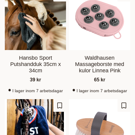
Hansbo Sport
Waldhausen
Putshandduk 35cm x
Massageborste med
34cm
kulor Linnea Pink
39
kr
65
kr
I lager inom 7 arbetsdagar
I lager inom 7 arbetsdagar
Add to favorites
Add t