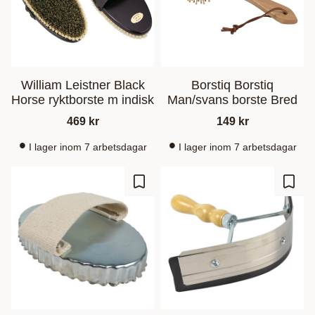
William Leistner Black
Borstiq Borstiq
Horse ryktborste m indisk
Man/svans borste Bred
469
kr
149
kr
I lager inom 7 arbetsdagar
I lager inom 7 arbetsdagar
Add to favorites
Add t