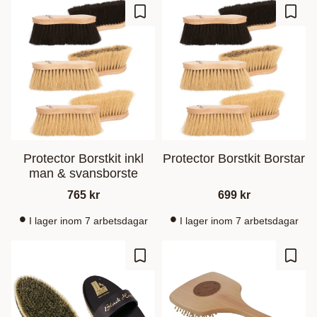
Add to favorites
Add t
Protector Borstkit inkl
Protector Borstkit Borstar
man & svansborste
765
kr
699
kr
I lager inom 7 arbetsdagar
I lager inom 7 arbetsdagar
Add to favorites
Add t