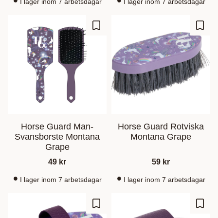
I lager inom 7 arbetsdagar
I lager inom 7 arbetsdagar
Add to favorites
Add t
Horse Guard Man-
Horse Guard Rotviska
Svansborste Montana
Montana Grape
Grape
49
kr
59
kr
I lager inom 7 arbetsdagar
I lager inom 7 arbetsdagar
Add to favorites
Add t