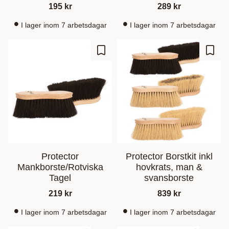
195
kr
289
kr
I lager inom 7 arbetsdagar
I lager inom 7 arbetsdagar
Add to favorites
Add t
Protector
Protector Borstkit inkl
Mankborste/Rotviska
hovkrats, man &
Tagel
svansborste
219
kr
839
kr
I lager inom 7 arbetsdagar
I lager inom 7 arbetsdagar