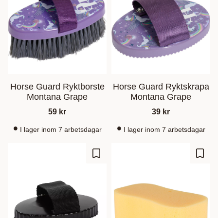
Horse Guard Ryktborste
Horse Guard Ryktskrapa
Montana Grape
Montana Grape
59
kr
39
kr
I lager inom 7 arbetsdagar
I lager inom 7 arbetsdagar
Add to favorites
Add t