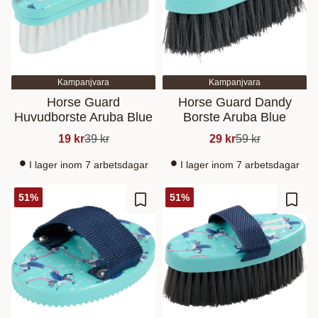
Kampanjvara
Kampanjvara
Horse Guard
Horse Guard Dandy
Huvudborste Aruba Blue
Borste Aruba Blue
19
kr
39
kr
29
kr
59
kr
I lager inom 7 arbetsdagar
I lager inom 7 arbetsdagar
51
%
51
%
Add to favorites
Add t