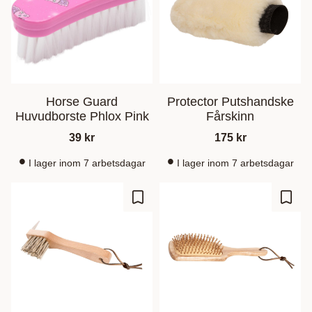
Horse Guard
Protector Putshandske
Huvudborste Phlox Pink
Fårskinn
39
kr
175
kr
I lager inom 7 arbetsdagar
I lager inom 7 arbetsdagar
Add to favorites
Add t