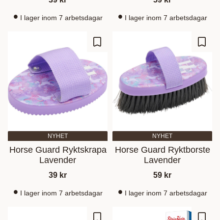
I lager inom 7 arbetsdagar
I lager inom 7 arbetsdagar
Add to favorites
Add t
NYHET
NYHET
Horse Guard Ryktskrapa
Horse Guard Ryktborste
Lavender
Lavender
39
kr
59
kr
I lager inom 7 arbetsdagar
I lager inom 7 arbetsdagar