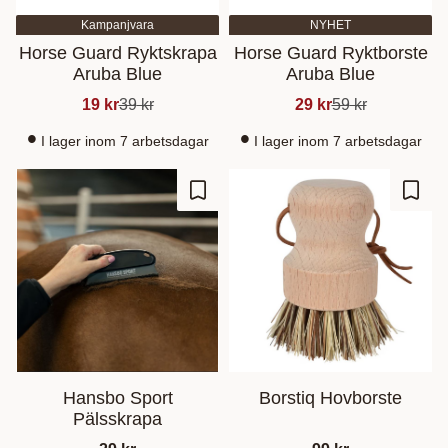
Kampanjvara
NYHET
Horse Guard Ryktskrapa
Horse Guard Ryktborste
Aruba Blue
Aruba Blue
19
kr
39
kr
29
kr
59
kr
I lager inom 7 arbetsdagar
I lager inom 7 arbetsdagar
Add to favorites
Add t
Hansbo Sport
Borstiq Hovborste
Pälsskrapa