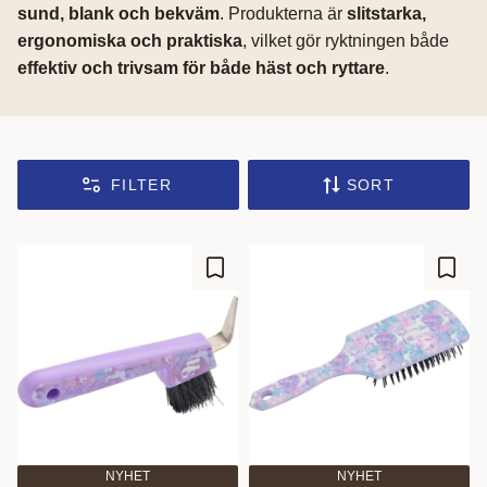
sund, blank och bekväm
. Produkterna är
slitstarka,
ergonomiska och praktiska
, vilket gör ryktningen både
effektiv och trivsam för både häst och ryttare
.
FILTER
SORT
Add to favorites
Add t
NYHET
NYHET