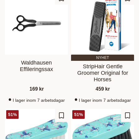
Add to favorites
Add t
NYHET
Waldhausen
StripHair Gentle
Effileringssax
Groomer Original for
Horses
169
kr
459
kr
I lager inom 7 arbetsdagar
I lager inom 7 arbetsdagar
51
%
51
%
Add to favorites
Add t