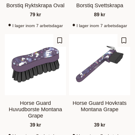
Borstiq Ryktskrapa Oval
Borstiq Svettskrapa
79
kr
89
kr
I lager inom 7 arbetsdagar
I lager inom 7 arbetsdagar
Add to favorites
Add t
Horse Guard
Horse Guard Hovkrats
Huvudborste Montana
Montana Grape
Grape
39
kr
39
kr