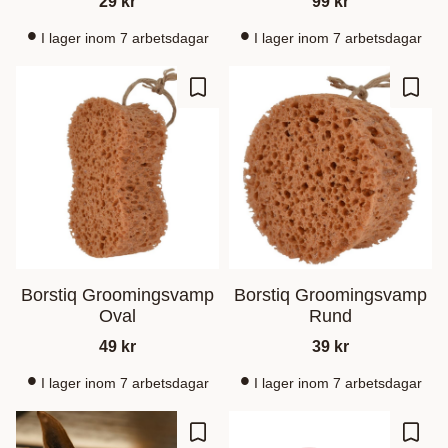
29
kr
99
kr
I lager inom 7 arbetsdagar
I lager inom 7 arbetsdagar
Add to favorites
Add t
Borstiq Groomingsvamp
Borstiq Groomingsvamp
Oval
Rund
49
kr
39
kr
I lager inom 7 arbetsdagar
I lager inom 7 arbetsdagar
Add to favorites
Add t