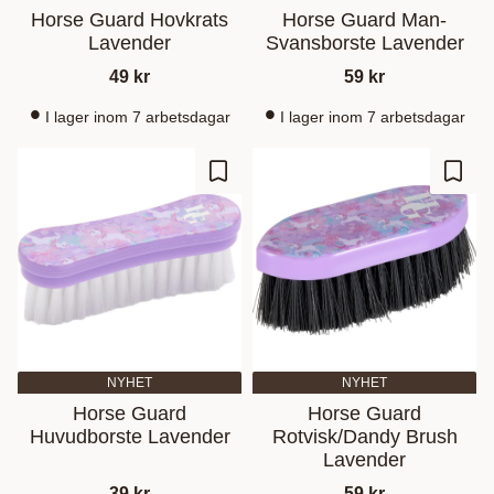
Horse Guard Hovkrats
Horse Guard Man-
Lavender
Svansborste Lavender
49
kr
59
kr
I lager inom 7 arbetsdagar
I lager inom 7 arbetsdagar
Add to favorites
Add t
NYHET
NYHET
Horse Guard
Horse Guard
Huvudborste Lavender
Rotvisk/Dandy Brush
Lavender
39
kr
59
kr