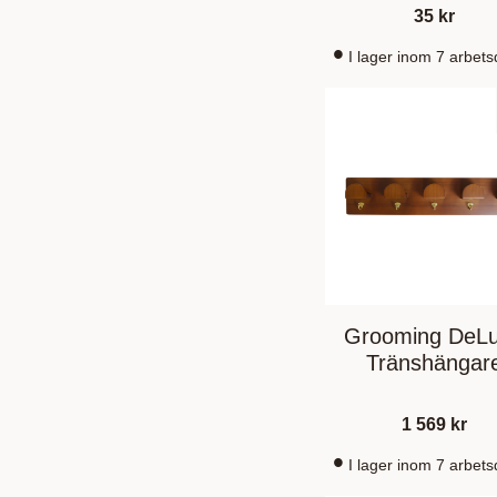
35
kr
I lager inom 7 arbet
Grooming DeL
Tränshängar
1 569
kr
I lager inom 7 arbet