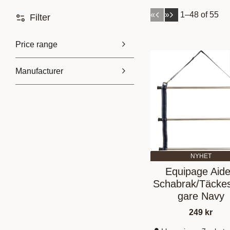
«
»
1–
48
of
55
Filter
Price range
Manufacturer
25
5 235
Fleck
1
Hansbo Sport
14
Hipptonic
1
Horse Guard
3
Show more
NYHET
Equipage Aid
Schabrak/Täcke
gare Navy
249
kr