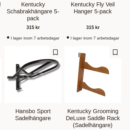
l
Kentucky
Kentucky Fly Veil
Schabrakhängare 5-
Hanger 5-pack
pack
315
kr
315
kr
I lager inom 7 arbetsdagar
I lager inom 7 arbetsdagar
d to favorites
Add to favorites
Add to 
Hansbo Sport
Kentucky Grooming
Sadelhängare
DeLuxe Saddle Rack
(Sadelhängare)