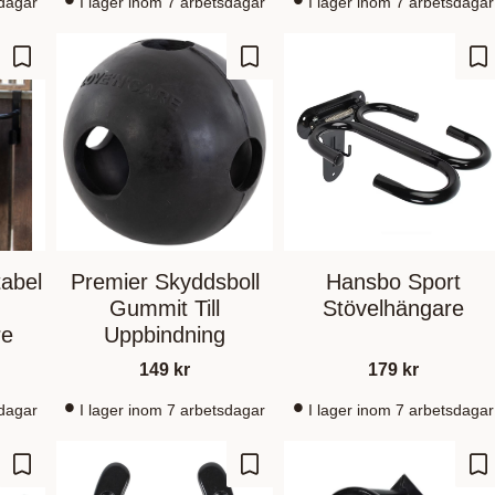
sdagar
I lager inom 7 arbetsdagar
I lager inom 7 arbetsdagar
Add to favorites
Add to favorites
Ad
abel
Premier Skyddsboll
Hansbo Sport
Gummit Till
Stövelhängare
re
Uppbindning
149
kr
179
kr
sdagar
I lager inom 7 arbetsdagar
I lager inom 7 arbetsdagar
Add to favorites
Add to favorites
Ad