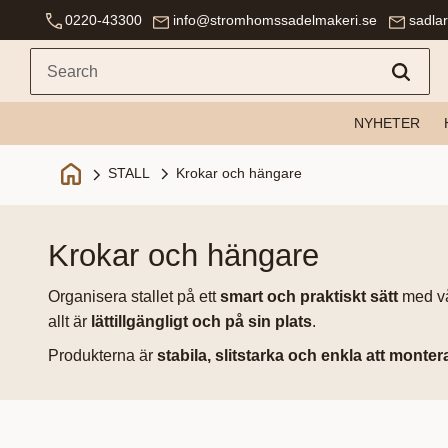
0220-43300
info@stromhomssadelmakeri.se
sadla
NYHETER
Krokar och hängare
STALL
krokar och hängare
Organisera stallet på ett
smart och praktiskt sätt
med v
allt är
lättillgängligt och på sin plats
.
Produkterna är
stabila, slitstarka och enkla att monter