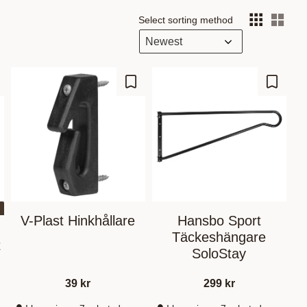
Select sorting method
Sele
d to favorites
Add to favorites
Add to 
V-Plast Hinkhållare
Hansbo Sport
Täckeshängare
t
SoloStay
39
kr
299
kr