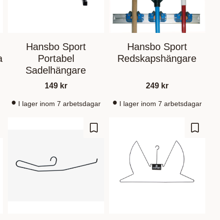
Hansbo Sport
Hansbo Sport
a
Portabel
Redskapshängare
Sadelhängare
149
kr
249
kr
I lager inom 7 arbetsdagar
I lager inom 7 arbetsdagar
d to favorites
Add to favorites
Add to 