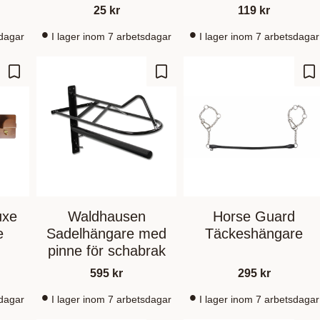
25
kr
119
kr
sdagar
I lager inom 7 arbetsdagar
I lager inom 7 arbetsdagar
Add to favorites
Add to favorites
Ad
uxe
Waldhausen
Horse Guard
e
Sadelhängare med
Täckeshängare
pinne för schabrak
595
kr
295
kr
sdagar
I lager inom 7 arbetsdagar
I lager inom 7 arbetsdagar