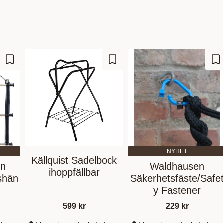
Add to favorites
Add to favorites
Ad
NYHET
Källquist Sadelbock
en
Waldhausen
ihoppfällbar
shän
Säkerhetsfäste/Safe
y Fastener
599
kr
229
kr