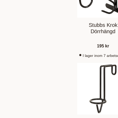
Stubbs Krok
Dörrhängd
195
kr
I lager inom 7 arbet