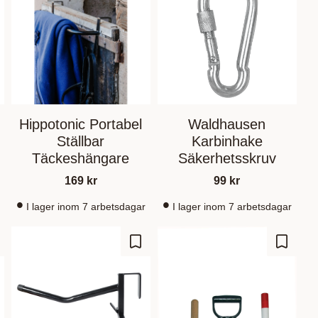
Hippotonic Portabel
Waldhausen
Ställbar
Karbinhake
Täckeshängare
Säkerhetsskruv
169
kr
99
kr
I lager inom 7 arbetsdagar
I lager inom 7 arbetsdagar
d to favorites
Add to favorites
Add to 