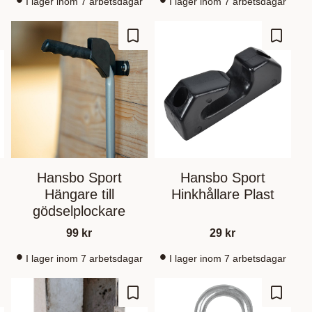
I lager inom 7 arbetsdagar
I lager inom 7 arbetsdagar
d to favorites
Add to favorites
Add to 
Hansbo Sport
Hansbo Sport
Hängare till
Hinkhållare Plast
gödselplockare
99
kr
29
kr
I lager inom 7 arbetsdagar
I lager inom 7 arbetsdagar
d to favorites
Add to favorites
Add to 