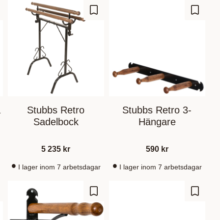
d to favorites
Add to favorites
Add to 
ä
Stubbs Retro
Stubbs Retro 3-
Sadelbock
Hängare
5 235
kr
590
kr
I lager inom 7 arbetsdagar
I lager inom 7 arbetsdagar
d to favorites
Add to favorites
Add to 