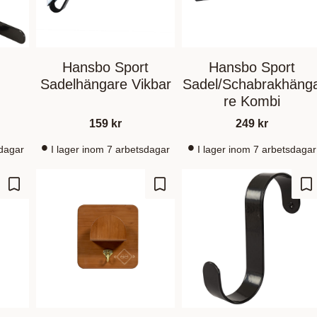
Hansbo Sport
Hansbo Sport
Sadelhängare Vikbar
Sadel/Schabrakhäng
re Kombi
159
kr
249
kr
sdagar
I lager inom 7 arbetsdagar
I lager inom 7 arbetsdagar
Add to favorites
Add to favorites
Ad