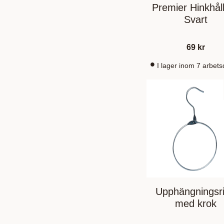
Premier Hinkhål
Svart
69
kr
I lager inom 7 arbet
Upphängningsr
med krok