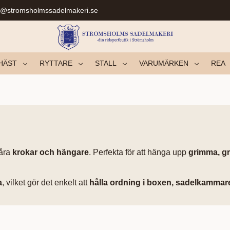
r@stromsholmssadelmakeri.se
HÄST
RYTTARE
STALL
VARUMÄRKEN
REA
åra
krokar och hängare
. Perfekta för att hänga upp
grimma, gr
a
, vilket gör det enkelt att
hålla ordning i boxen, sadelkammare