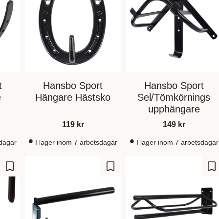
t
Hansbo Sport
Hansbo Sport
e
Hängare Hästsko
Sel/Tömkörnings
upphängare
119
kr
149
kr
sdagar
I lager inom 7 arbetsdagar
I lager inom 7 arbetsdagar
Add to favorites
Add to favorites
Ad