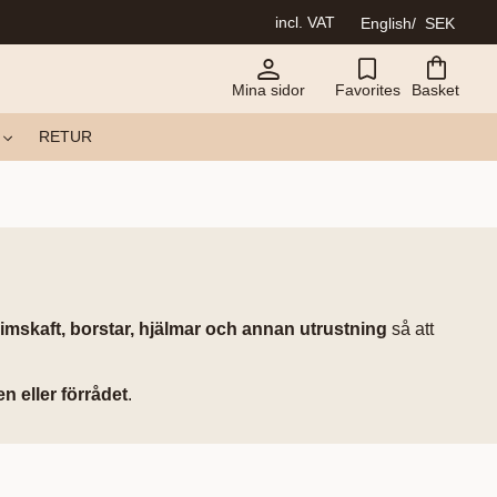
incl. VAT
English
SEK
Mina sidor
Favorites
Basket
RETUR
imskaft, borstar, hjälmar och annan utrustning
så att
n eller förrådet
.