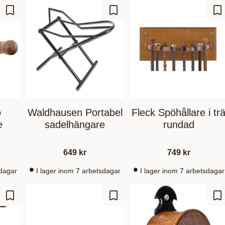
Add to favorites
Add to favorites
Ad
o
Waldhausen Portabel
Fleck Spöhållare i tr
e
sadelhängare
rundad
649
kr
749
kr
sdagar
I lager inom 7 arbetsdagar
I lager inom 7 arbetsdagar
Add to favorites
Add to favorites
Ad