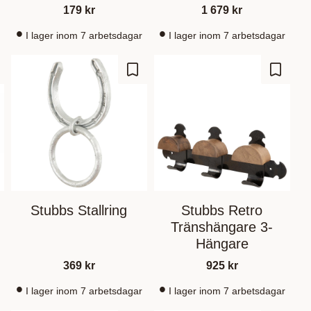
179
kr
1 679
kr
I lager inom 7 arbetsdagar
I lager inom 7 arbetsdagar
d to favorites
Add to favorites
Add to 
Stubbs Stallring
Stubbs Retro
Tränshängare 3-
Hängare
369
kr
925
kr
I lager inom 7 arbetsdagar
I lager inom 7 arbetsdagar