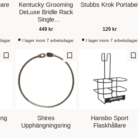
lare
Kentucky Grooming
Stubbs Krok Portabe
DeLuxe Bridle Rack
Single
(Tränshängare)
449
kr
129
kr
sdagar
I lager inom 7 arbetsdagar
I lager inom 7 arbetsdagar
Add to favorites
Add to favorites
Ad
ing
Shires
Hansbo Sport
Upphängningsring
Flaskhållare