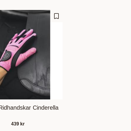
Add to favorites
idhandskar Cinderella
439
kr