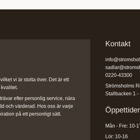
Kontakt
info@stromsho
sadlar@stroms
0220-43300
ilket vi är stolta över. Det är ett
Strömsholms Ri
kvalitet.
Stallbacken 1 -
rävar efter personlig service, nära
dd och värderad. Hos oss är varje
Öppettide
iration på ett personligt sätt.
Mån - Fre: 10-1
Lör: 10-16