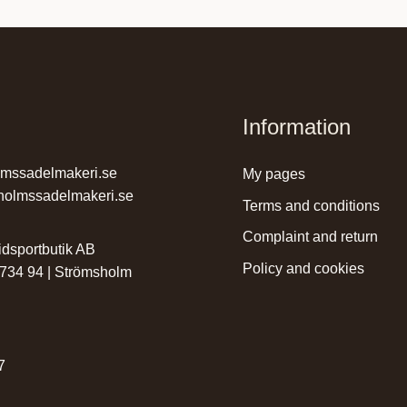
Information
lmssadelmakeri.se
my pages
holmssadelmakeri.se
terms and conditions
complaint and return
dsportbutik AB
policy and cookies
 734 94 | Strömsholm
r
7