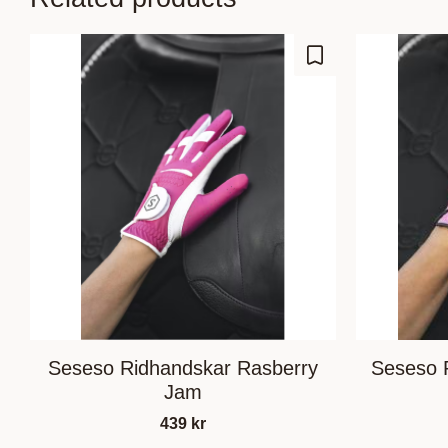
Add to favorites
Seseso Ridhandskar Rasberry
Seseso R
Jam
439
kr