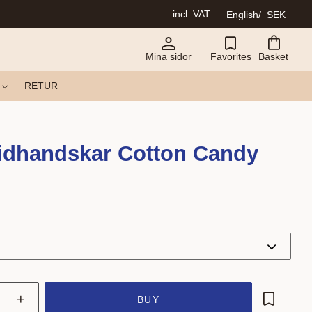
incl. VAT
English
SEK
Mina sidor
Favorites
Basket
RETUR
idhandskar Cotton Candy
+
BUY
Add to fa