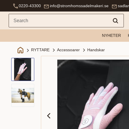
0220-43300
info@stromhomssadelmakeri.se
sadla
NYHETER
Accessoarer
Handskar
RYTTARE