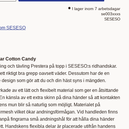
I lager inom 7 arbetsdagar
se003xxxs
SESESO
 from SESESO
ar Cotton Candy
ning och tävling Prestera på topp i SESESO:s ridhandskar.
ett riktigt bra grepp oavsett väder. Dessutom har de en
e design som gör att du och din häst syns i mängden.
kade av ett lätt och flexibelt material som ger en åtsittande
n känsla av ett extra skinn på dina händer så att kontakten
ns mun blir så naturlig som möjligt. Materialet på
Airmesh vilket ökar andningsförmågan. Vid handleden finns
anpå fingrarna små andningshål för att hålla dina händer
tt. Handskens flexibla delar är placerade utifrån handens