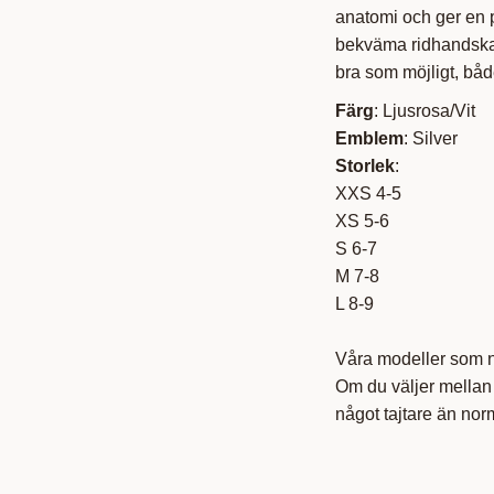
anatomi och ger en 
bekväma ridhandskar
bra som möjligt, båd
Färg
: Ljusrosa/Vit
Emblem
: Silver
Storlek
:
XXS 4-5
XS 5-6
S 6-7
M 7-8
L 8-9
Våra modeller som no
Om du väljer mellan 
något tajtare än norm