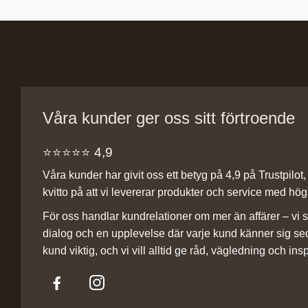
Våra kunder ger oss sitt förtroende
⭐️⭐️⭐️⭐️⭐️ 4,9
Våra kunder har givit oss ett betyg på 4,9 på Trustpilot, v
kvitto på att vi levererar produkter och service med hög 
För oss handlar kundrelationer om mer än affärer – vi st
dialog och en upplevelse där varje kund känner sig se
kund viktig, och vi vill alltid ge råd, vägledning och insp