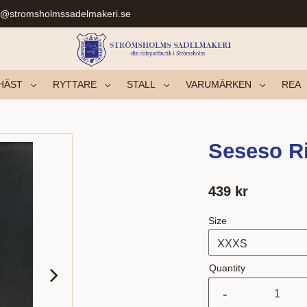
r@stromsholmssadelmakeri.se
HÄST
RYTTARE
STALL
VARUMÄRKEN
REA
Seseso R
439
kr
Size
Quantity
-