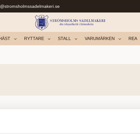
r@stromsholmssadelmakeri.se
HÄST
RYTTARE
STALL
VARUMÄRKEN
REA
Yhtään tuotetta ei löytynyt.