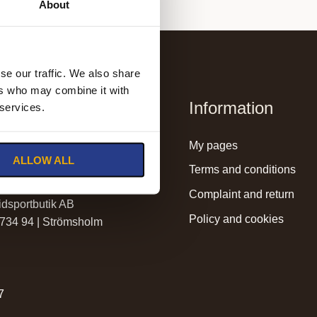
About
se our traffic. We also share
ers who may combine it with
Information
 services.
lmssadelmakeri.se
my pages
ALLOW ALL
holmssadelmakeri.se
terms and conditions
complaint and return
dsportbutik AB
policy and cookies
 734 94 | Strömsholm
r
7