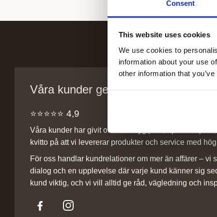
Consent
This website uses cookies
We use cookies to personalis
information about your use of
other information that you’ve
Våra kunder ger oss sitt förtroende
⭐️⭐️⭐️⭐️⭐️ 4,9
Våra kunder har givit oss ett betyg på 4,9 på Trustpilot, v
kvitto på att vi levererar produkter och service med hög 
För oss handlar kundrelationer om mer än affärer – vi st
dialog och en upplevelse där varje kund känner sig se
kund viktig, och vi vill alltid ge råd, vägledning och insp