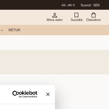
sis. alv:n
Suomi
SEK
Mina sidor
Suosikit
Ostoskori
RETUR