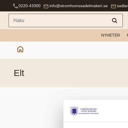
0220-43300
info@stromhomssadelmakeri.se
sadla
NYHETER
elt