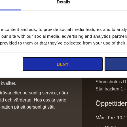
Details
e content and ads, to provide social media features and to analy
 our site with our social media, advertising and analytics partn
Kontakt
 provided to them or that they’ve collected from your use of their
info@stromsho
DENY
sadlar@stroms
0220-43300
ilket vi är stolta över. Det är ett
Strömsholms Ri
kvalitet.
Stallbacken 1 -
rävar efter personlig service, nära
dd och värderad. Hos oss är varje
Öppettide
iration på ett personligt sätt.
Mån - Fre: 10-1