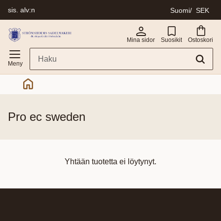
sis. alv:n
Suomi
SEK
Valikko
Mina sidor
Suosikit
Ostoskori
pro ec sweden
Yhtään tuotetta ei löytynyt.