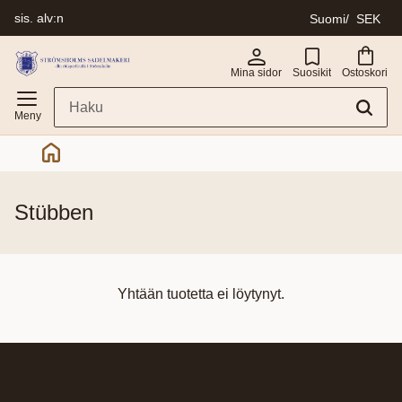
sis. alv:n
Suomi
SEK
Valikko
Mina sidor
Suosikit
Ostoskori
stübben
Yhtään tuotetta ei löytynyt.