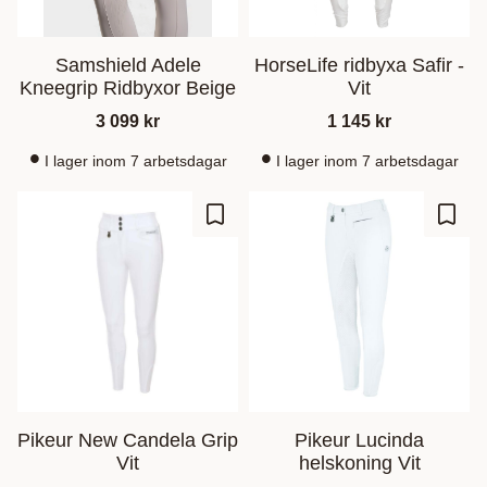
Samshield Adele
HorseLife ridbyxa Safir -
Kneegrip Ridbyxor Beige
Vit
3 099
kr
1 145
kr
I lager inom 7 arbetsdagar
I lager inom 7 arbetsdagar
Lisää suosikiksi
Lisää
Pikeur New Candela Grip
Pikeur Lucinda
Vit
helskoning Vit