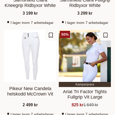
Samshield Clara
Samshield Clara Fullgrip
Kneegrip Ridbyxor White
Ridbyxor White
3 199
kr
3 299
kr
I lager inom 7 arbetsdagar
I lager inom 7 arbetsdagar
50
%
Lisää suosikiksi
Lisää
Kampanjvara
Pikeur New Candela
Ariat Tri Factor Tights
helskodd McCrown Vit
Fullgrip Vit Large
2 499
kr
825
kr
1 649
kr
I lager inom 7 arbetsdagar
I lager inom 7 arbetsdagar