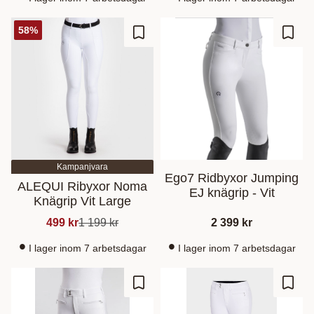
58
%
Lisää suosikiksi
Lisää
Kampanjvara
Ego7 Ridbyxor Jumping
ALEQUI Ribyxor Noma
EJ knägrip - Vit
Knägrip Vit Large
499
kr
1 199
kr
2 399
kr
I lager inom 7 arbetsdagar
I lager inom 7 arbetsdagar
Lisää suosikiksi
Lisää