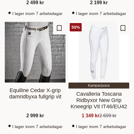
2 499
kr
2 199
kr
I lager inom 7 arbetsdagar
I lager inom 7 arbetsdagar
50
%
Lisää suosikiksi
Lisää
Kampanjvara
Equiline Cedar X-grip
Cavalleria Toscana
damridbyxa fullgrip vit
Ridbyxor New Grip
Kneegrip Vit IT46/EU42
2 999
kr
1 349
kr
2 699
kr
I lager inom 7 arbetsdagar
I lager inom 7 arbetsdagar