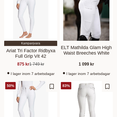
Kampanjvara
ELT Mathilda Glam High
Ariat Tri Factor Ridbyxa
Waist Breeches White
Full Grip Vit 42
875
kr
1 749
kr
1 099
kr
I lager inom 7 arbetsdagar
I lager inom 7 arbetsdagar
50
%
83
%
Lisää suosikiksi
Lisää