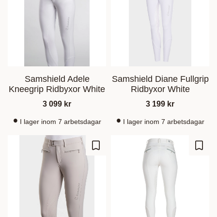
Samshield Adele
Samshield Diane Fullgrip
Kneegrip Ridbyxor White
Ridbyxor White
3 099
kr
3 199
kr
I lager inom 7 arbetsdagar
I lager inom 7 arbetsdagar
Lisää suosikiksi
Lisää