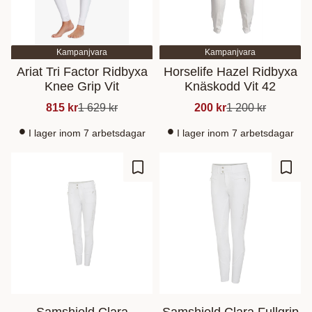
Kampanjvara
Kampanjvara
Ariat Tri Factor Ridbyxa
Horselife Hazel Ridbyxa
Knee Grip Vit
Knäskodd Vit 42
815
kr
1 629
kr
200
kr
1 200
kr
I lager inom 7 arbetsdagar
I lager inom 7 arbetsdagar
Lisää suosikiksi
Lisää