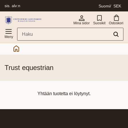
sis. alv:n
Suomi
SEK
Valikko
Mina sidor
Suosikit
Ostoskori
trust equestrian
Yhtään tuotetta ei löytynyt.