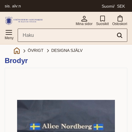
sis. alv:n
Suomi
SEK
Valikko
Mina sidor
Suosikit
Ostoskori
DESIGNA SJÄLV
ÖVRIGT
Brodyr