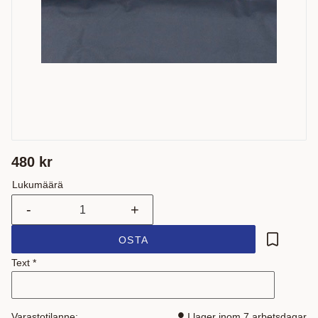
480
kr
Lukumäärä
-
+
OSTA
Lisää suo
Text
*
Varastotilanne
I lager inom 7 arbetsdagar