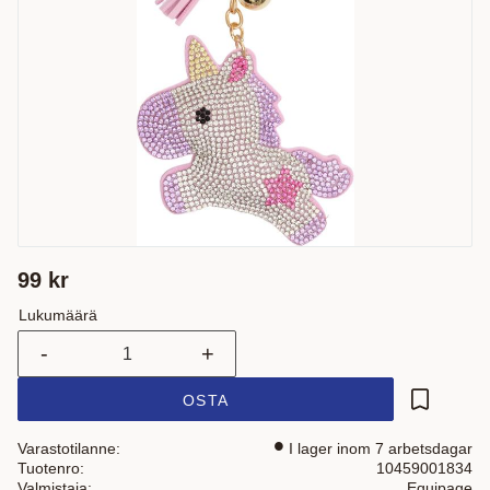
99
kr
Lukumäärä
-
+
OSTA
Lisää suo
Varastotilanne
I lager inom 7 arbetsdagar
Tuotenro
10459001834
Valmistaja
Equipage