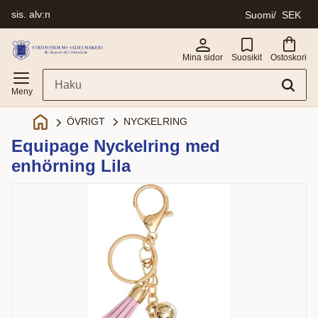
sis. alv:n
Suomi
SEK
Valikko
Mina sidor
Suosikit
Ostoskori
NYCKELRING
ÖVRIGT
Equipage Nyckelring med
enhörning Lila