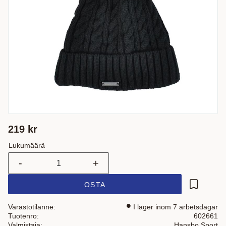
219
kr
Lukumäärä
-
+
OSTA
Lisää suo
Varastotilanne
I lager inom 7 arbetsdagar
Tuotenro
602661
Valmistaja
Hansbo Sport