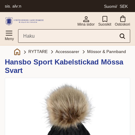
sis. alv:n
Suomi
SEK
Valikko
Mina sidor
Suosikit
Ostoskori
Accessoarer
Mössor & Pannband
RYTTARE
Hansbo Sport Kabelstickad Mössa
Svart