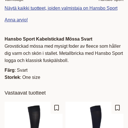
Näytä kaikki tuotteet, joiden valmistaja on Hansbo Sport
Anna arvio!
Hansbo Sport Kabelstickad Mössa Svart
Grovstickad mössa med mysigt foder av fleece som håller
dig varm och skön i stallet. Metallbricka med Hansbo Sport
logga och klassisk fuskpälsboll.
Färg
: Svart
Storlek
: One size
Vastaavat tuotteet
Lisää suosikiksi
Lisää