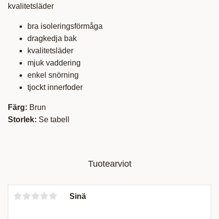
kvalitetsläder
bra isoleringsförmåga
dragkedja bak
kvalitetsläder
mjuk vaddering
enkel snörning
tjockt innerfoder
Färg:
Brun
Storlek:
Se tabell
Tuotearviot
Sinä