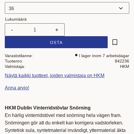
Lukumäärä
-
+
OSTA
Lisää suo
Varastotilanne
I lager inom 7 arbetsdagar
Tuotenro
842236
Valmistaja
HKM
Näytä kaikki tuotteet, joiden valmistaja on HKM
Anna arvio!
HKM Dublin Vinterridstövlar Snörning
En härlig vinterridstövel med snörning hela vägen fram.
Snörningen gör att du enkelt kan korrigera vadstorleken.
Syntetisk sula, syntetmaterial invändigt, yttermaterial äkta