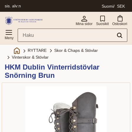
sis. alv:n
Suomi
SEK
Valikko
Mina sidor
Suosikit
Ostoskori
Skor & Chaps & Stövlar
RYTTARE
Vinterskor & Stövlar
HKM Dublin Vinterridstövlar
Snörning Brun