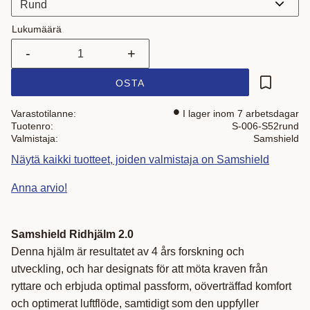
Lukumäärä
-
+
OSTA
Lisää suo
Varastotilanne
I lager inom 7 arbetsdagar
Tuotenro
S-006-S52rund
Valmistaja
Samshield
Näytä kaikki tuotteet, joiden valmistaja on Samshield
Anna arvio!
Samshield Ridhjälm 2.0
Denna hjälm är resultatet av 4 års forskning och
utveckling, och har designats för att möta kraven från
ryttare och erbjuda optimal passform, oöverträffad komfort
och optimerat luftflöde, samtidigt som den uppfyller