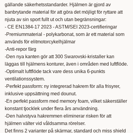
gällande säkerhetsstandarder. Hjälmen är gjord av
banbrytande material för att göra det möjligt för ryttare att
njuta av sin sport fullt ut och utan begränsningar:
- CE EN1384-17 2023 - ASTM/SEI 2023-certifieringar
-Premiummaterial - polykarbonat, som är ett material som
används för elitmotorcykelhjälmar
-Anti-repor färg
-Den nya kanten gör att 300 Swarovski-kristaller kan
läggas till hjälmens konturer, även i områden med luftflöde.
-Optimalt luftflöde tack vare dess unika 6-punkts
ventilationssystem.
-Perfekt passform: ny integrerad hakrem för alla frisyrer,
inklusive uppsättning med dounut.
-En perfekt passform med memory foam, vilket säkerställer
konstant tjocklek under flera års användning.
-Den halvstyva hakremmen eliminerar risken för att
hjälmen välter vid våldsamma rörelser.
Det finns 2 varianter på skärmar, standard och miss shield