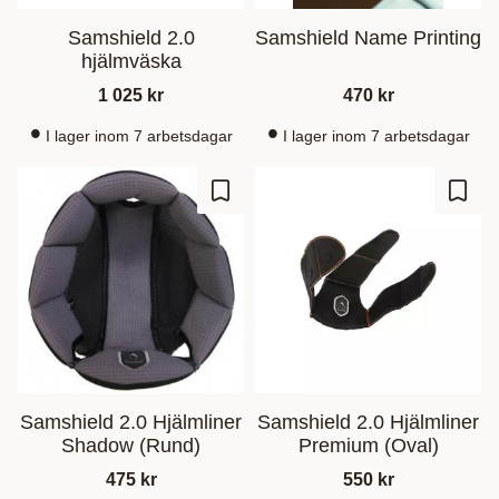
Samshield 2.0
Samshield Name Printing
hjälmväska
1 025
kr
470
kr
I lager inom 7 arbetsdagar
I lager inom 7 arbetsdagar
Lisää suosikiksi
Lisää
Samshield 2.0 Hjälmliner
Samshield 2.0 Hjälmliner
Shadow (Rund)
Premium (Oval)
475
kr
550
kr