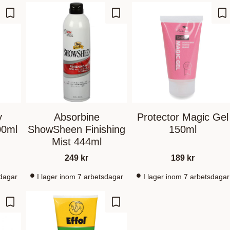
Ajouter aux favoris
Ajouter aux favoris
Aj
y
Absorbine
Protector Magic Gel
00ml
ShowSheen Finishing
150ml
Mist 444ml
249
kr
189
kr
sdagar
I lager inom 7 arbetsdagar
I lager inom 7 arbetsdagar
Ajouter aux favoris
Ajouter aux favoris