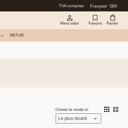
TVA comprise
Français
SEK
Mina sidor
Favoris
Panier
RETUR
Choisir le mode tri
Choi