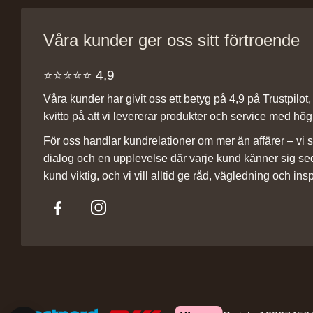
Våra kunder ger oss sitt förtroende
⭐️⭐️⭐️⭐️⭐️ 4,9
Våra kunder har givit oss ett betyg på 4,9 på Trustpilot, v
kvitto på att vi levererar produkter och service med hög 
För oss handlar kundrelationer om mer än affärer – vi st
dialog och en upplevelse där varje kund känner sig se
kund viktig, och vi vill alltid ge råd, vägledning och insp