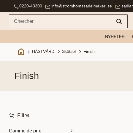
0220-43300
info@stromhomssadelmakeri.se
sadla
NYHETER
Skötsel
Finish
HÄSTVÅRD
finish
Filtre
Gamme de prix