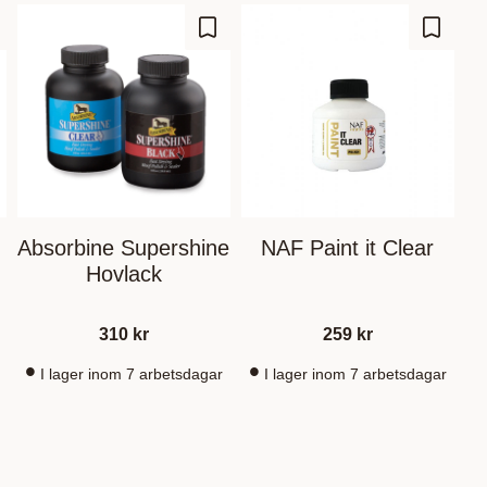
outer aux favoris
Ajouter aux favoris
Ajouter
Absorbine Supershine
NAF Paint it Clear
Hovlack
310
kr
259
kr
I lager inom 7 arbetsdagar
I lager inom 7 arbetsdagar