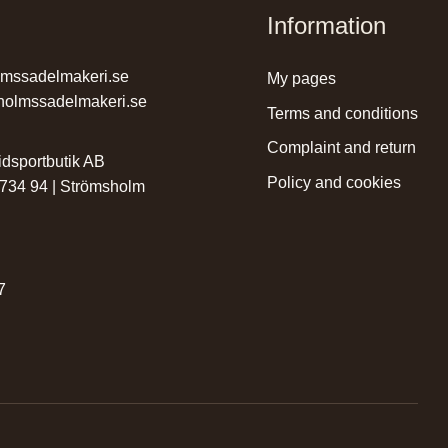
Information
lmssadelmakeri.se
my pages
holmssadelmakeri.se
terms and conditions
complaint and return
dsportbutik AB
policy and cookies
 734 94 | Strömsholm
r
7