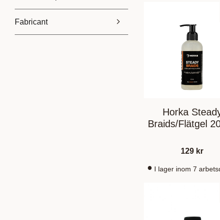
Fabricant
129
310
Absorbine
2
Effol
1
Horka
1
NAF
2
En montrer plus
Horka Stead
Braids/Flätgel 2
129
kr
I lager inom 7 arbet