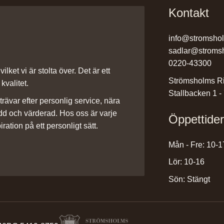
Kontakt
info@stromsho
sadlar@stroms
0220-43300
ilket vi är stolta över. Det är ett
Strömsholms Ri
kvalitet.
Stallbacken 1 -
rävar efter personlig service, nära
dd och värderad. Hos oss är varje
Öppettide
iration på ett personligt sätt.
Mån - Fre: 10-1
Lör: 10-16
Sön: Stängt