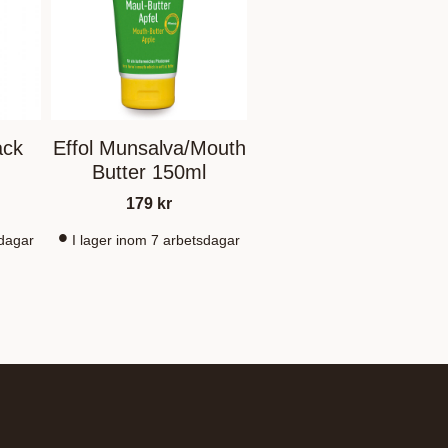
ack
Effol Munsalva/Mouth
Butter 150ml
179
kr
sdagar
I lager inom 7 arbetsdagar