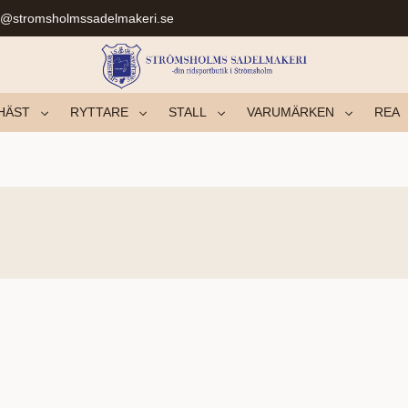
r@stromsholmssadelmakeri.se
HÄST
RYTTARE
STALL
VARUMÄRKEN
REA