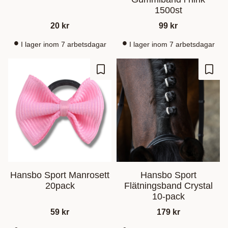
1500st
20
kr
99
kr
I lager inom 7 arbetsdagar
I lager inom 7 arbetsdagar
Ajouter aux favoris
Ajout
Hansbo Sport Manrosett
Hansbo Sport
20pack
Flätningsband Crystal
10-pack
59
kr
179
kr