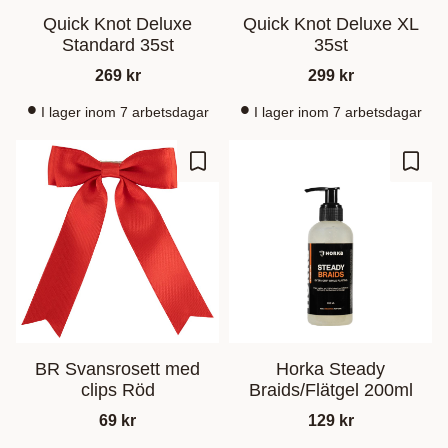
Quick Knot Deluxe
Quick Knot Deluxe XL
Standard 35st
35st
269
kr
299
kr
I lager inom 7 arbetsdagar
I lager inom 7 arbetsdagar
Ajouter aux favoris
Ajout
BR Svansrosett med
Horka Steady
clips Röd
Braids/Flätgel 200ml
69
kr
129
kr