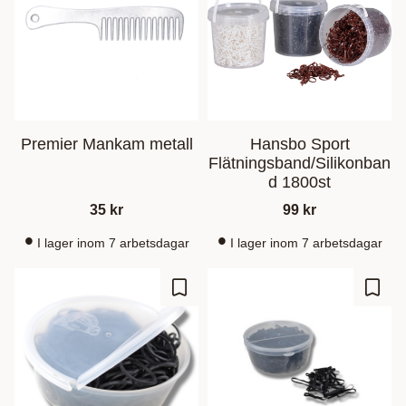
Premier Mankam metall
Hansbo Sport
Flätningsband/Silikonban
d 1800st
35
kr
99
kr
I lager inom 7 arbetsdagar
I lager inom 7 arbetsdagar
Ajouter aux favoris
Ajout