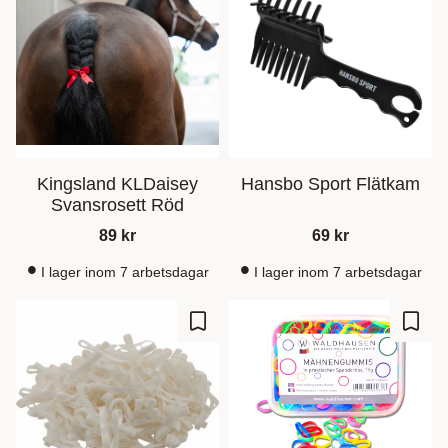
Kingsland KLDaisey
Hansbo Sport Flätkam
Svansrosett Röd
89
kr
69
kr
I lager inom 7 arbetsdagar
I lager inom 7 arbetsdagar
Ajouter aux favoris
Ajout