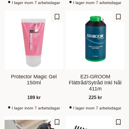
I lager inom 7 arbetsdagar
I lager inom 7 arbetsdagar
Ajouter aux favoris
Ajout
Protector Magic Gel
EZI-GROOM
150ml
Flättråd/Sytråd Inkl Nål
411m
189
kr
225
kr
I lager inom 7 arbetsdagar
I lager inom 7 arbetsdagar
Ajouter aux favoris
Ajout