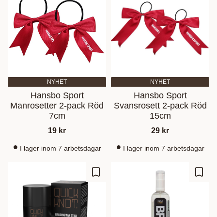
NYHET
NYHET
Hansbo Sport
Hansbo Sport
Manrosetter 2-pack Röd
Svansrosett 2-pack Röd
7cm
15cm
19
kr
29
kr
I lager inom 7 arbetsdagar
I lager inom 7 arbetsdagar
Ajouter aux favoris
Ajout