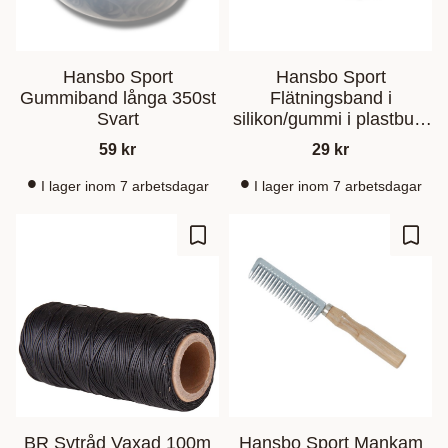
Hansbo Sport
Hansbo Sport
Gummiband långa 350st
Flätningsband i
Svart
silikon/gummi i plastburk
500st
59
kr
29
kr
I lager inom 7 arbetsdagar
I lager inom 7 arbetsdagar
Ajouter aux favoris
Ajout
BR Sytråd Vaxad 100m
Hansbo Sport Mankam