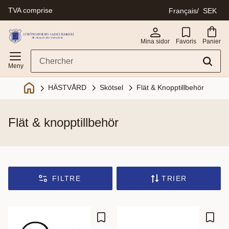
TVA comprise
Français
SEK
Menu
Mina sidor
Favoris
Panier
Skötsel
Flät & Knopptillbehör
HÄSTVÅRD
flät & knopptillbehör
FILTRE
TRIER
Ajouter aux favoris
Ajout