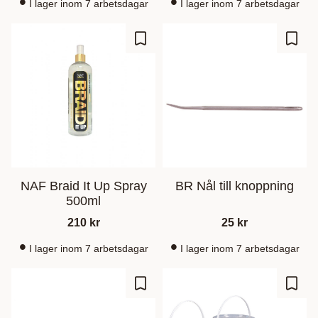
I lager inom 7 arbetsdagar
I lager inom 7 arbetsdagar
Ajouter aux favoris
Ajout
NAF Braid It Up Spray
BR Nål till knoppning
500ml
210
kr
25
kr
I lager inom 7 arbetsdagar
I lager inom 7 arbetsdagar
Ajouter aux favoris
Ajout