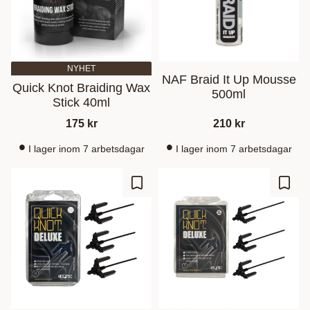
NYHET
NAF Braid It Up Mousse
Quick Knot Braiding Wax
500ml
Stick 40ml
175
kr
210
kr
I lager inom 7 arbetsdagar
I lager inom 7 arbetsdagar
Ajouter aux favoris
Ajout