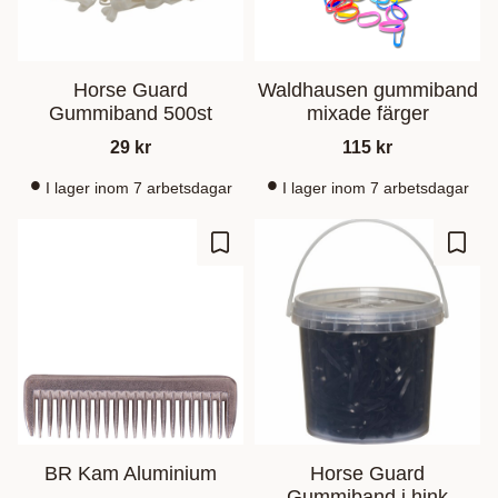
Horse Guard
Waldhausen gummiband
Gummiband 500st
mixade färger
29
kr
115
kr
I lager inom 7 arbetsdagar
I lager inom 7 arbetsdagar
Ajouter aux favoris
Ajout
BR Kam Aluminium
Horse Guard
Gummiband i hink