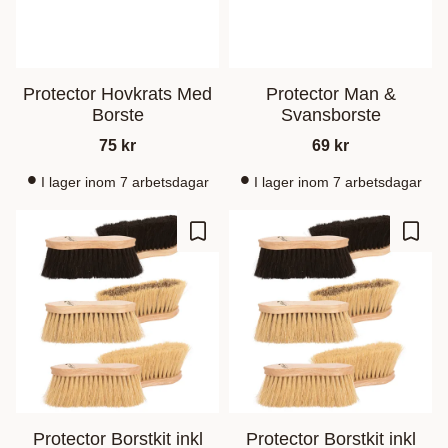
Protector Hovkrats Med
Protector Man &
Borste
Svansborste
75
kr
69
kr
I lager inom 7 arbetsdagar
I lager inom 7 arbetsdagar
Ajouter aux favoris
Ajout
Protector Borstkit inkl
Protector Borstkit inkl