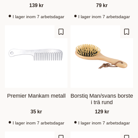
139
kr
79
kr
I lager inom 7 arbetsdagar
I lager inom 7 arbetsdagar
Ajouter aux favoris
Ajout
Premier Mankam metall
Borstiq Man/svans borste
i trä rund
35
kr
129
kr
I lager inom 7 arbetsdagar
I lager inom 7 arbetsdagar