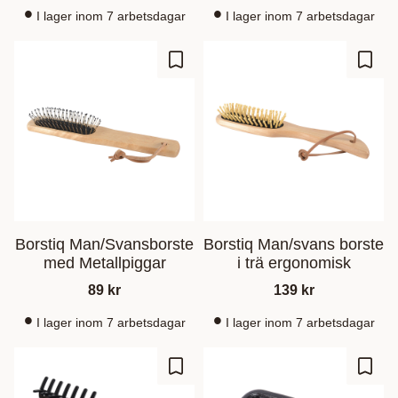
I lager inom 7 arbetsdagar
I lager inom 7 arbetsdagar
Ajouter aux favoris
Ajout
Borstiq Man/Svansborste
Borstiq Man/svans borste
med Metallpiggar
i trä ergonomisk
89
kr
139
kr
I lager inom 7 arbetsdagar
I lager inom 7 arbetsdagar
Ajouter aux favoris
Ajout