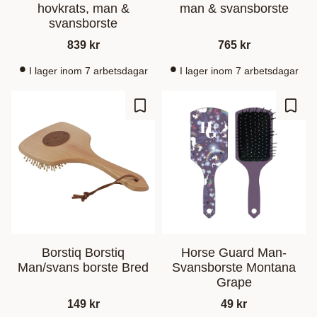
hovkrats, man &
man & svansborste
svansborste
839
kr
765
kr
I lager inom 7 arbetsdagar
I lager inom 7 arbetsdagar
Ajouter aux favoris
Ajout
Borstiq Borstiq
Horse Guard Man-
Man/svans borste Bred
Svansborste Montana
Grape
149
kr
49
kr