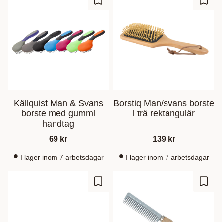
Ajouter aux favoris
Ajout
Källquist Man & Svans
Borstiq Man/svans borste
borste med gummi
i trä rektangulär
handtag
69
kr
139
kr
I lager inom 7 arbetsdagar
I lager inom 7 arbetsdagar
Ajouter aux favoris
Ajout