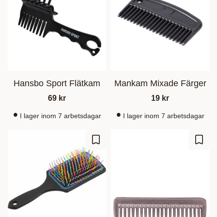
Hansbo Sport Flätkam
Mankam Mixade Färger
69
kr
19
kr
I lager inom 7 arbetsdagar
I lager inom 7 arbetsdagar
Ajouter aux favoris
Ajout