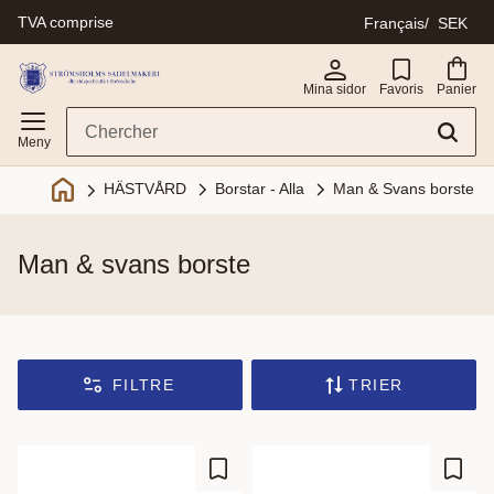
TVA comprise
Français
SEK
Menu
Mina sidor
Favoris
Panier
Borstar - Alla
Man & Svans borste
HÄSTVÅRD
man & svans borste
FILTRE
TRIER
Ajouter aux favoris
Ajout