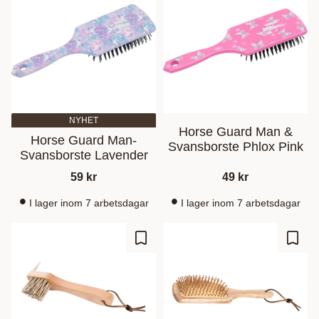
NYHET
Horse Guard Man &
Horse Guard Man-
Svansborste Phlox Pink
Svansborste Lavender
59
kr
49
kr
I lager inom 7 arbetsdagar
I lager inom 7 arbetsdagar
Ajouter aux favoris
Ajout