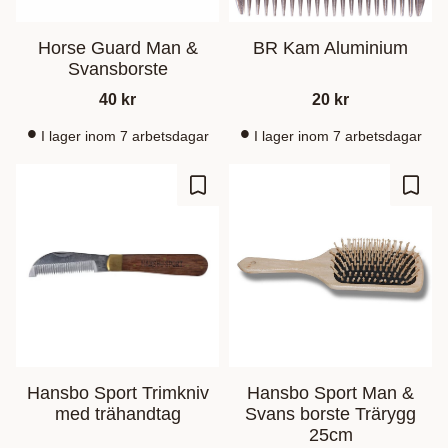
Horse Guard Man &
BR Kam Aluminium
Svansborste
40
kr
20
kr
I lager inom 7 arbetsdagar
I lager inom 7 arbetsdagar
Ajouter aux favoris
Ajout
Hansbo Sport Trimkniv
Hansbo Sport Man &
med trähandtag
Svans borste Trärygg
25cm