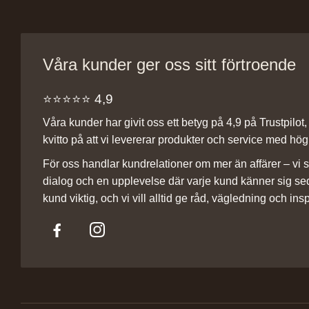
Våra kunder ger oss sitt förtroende
⭐️⭐️⭐️⭐️⭐️ 4,9
Våra kunder har givit oss ett betyg på 4,9 på Trustpilot, v
kvitto på att vi levererar produkter och service med hög 
För oss handlar kundrelationer om mer än affärer – vi st
dialog och en upplevelse där varje kund känner sig se
kund viktig, och vi vill alltid ge råd, vägledning och insp