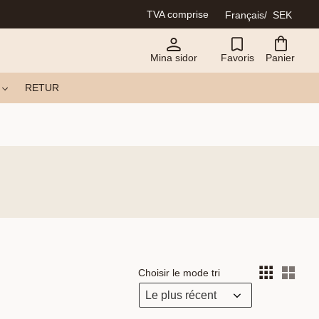
TVA comprise
Français
SEK
Mina sidor
Favoris
Panier
RETUR
Choisir le mode tri
Choi