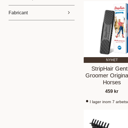
Fabricant
29
459
BR
1
CARR & DAY & MARTIN
1
Hansbo Sport
2
Shires
1
NYHET
En montrer plus
StripHair Gent
Groomer Original
Horses
459
kr
I lager inom 7 arbet