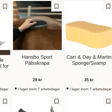
Ajouter aux favoris
Ajouter aux favoris
Aj
Hansbo Sport
Carr & Day & Martin
le
Pälsskrapa
Sponge/Svamp
 for
29
kr
35
kr
sdagar
I lager inom 7 arbetsdagar
I lager inom 7 arbetsdagar
Ajouter aux favoris
Ajouter aux favoris
Aj