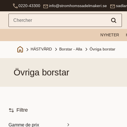
0220-43300
info@stromhomssadelmakeri.se
sadla
NYHETER
Borstar - Alla
Övriga borstar
HÄSTVÅRD
övriga borstar
Filtre
Gamme de prix