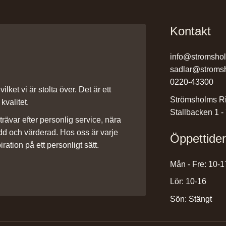
Kontakt
info@stromsho
sadlar@stroms
0220-43300
ilket vi är stolta över. Det är ett
Strömsholms Ri
kvalitet.
Stallbacken 1 -
rävar efter personlig service, nära
dd och värderad. Hos oss är varje
Öppettide
iration på ett personligt sätt.
Mån - Fre: 10-1
Lör: 10-16
Sön: Stängt