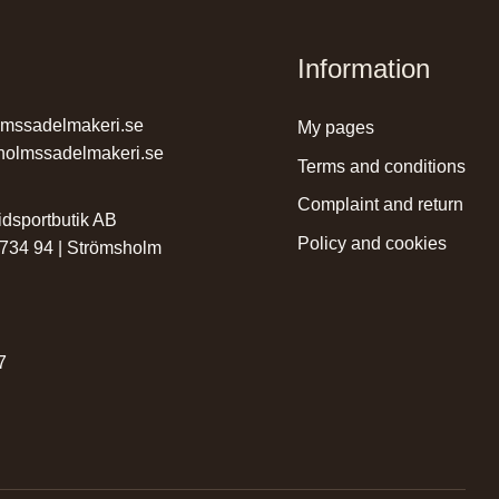
Information
lmssadelmakeri.se
my pages
holmssadelmakeri.se
terms and conditions
complaint and return
dsportbutik AB
policy and cookies
 734 94 | Strömsholm
r
7