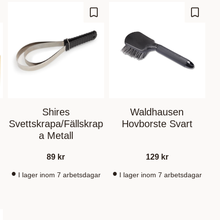
outer aux favoris
Ajouter aux favoris
Ajouter
Shires
Waldhausen
Svettskrapa/Fällskrap
Hovborste Svart
a Metall
89
kr
129
kr
I lager inom 7 arbetsdagar
I lager inom 7 arbetsdagar
outer aux favoris