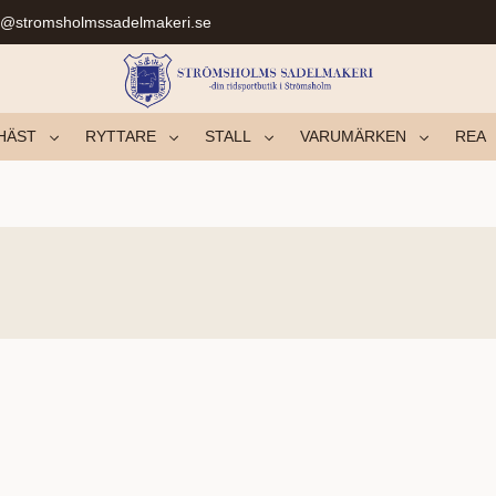
r@stromsholmssadelmakeri.se
HÄST
RYTTARE
STALL
VARUMÄRKEN
REA