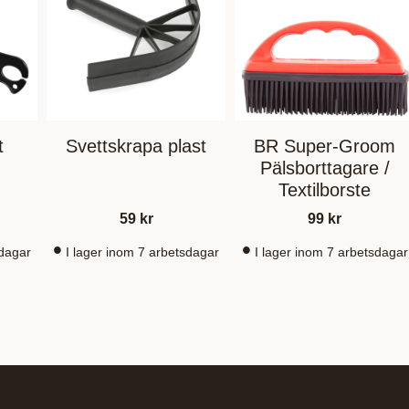
t
Svettskrapa plast
BR Super-Groom
Pälsborttagare /
Textilborste
59
kr
99
kr
sdagar
I lager inom 7 arbetsdagar
I lager inom 7 arbetsdagar