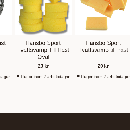
ast
Hansbo Sport
Hansbo Sport
Tvättsvamp Till Häst
Tvättsvamp till häst
Oval
20
kr
20
kr
sdagar
I lager inom 7 arbetsdagar
I lager inom 7 arbetsdagar