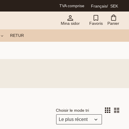
TVA comprise
Français
SEK
Mina sidor
Favoris
Panier
RETUR
Choisir le mode tri
Choi