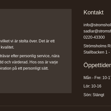
Kontakt
info@stromsho
sadlar@stroms
0220-43300
ilket vi är stolta över. Det är ett
Strömsholms Ri
kvalitet.
Stallbacken 1 -
rävar efter personlig service, nära
dd och värderad. Hos oss är varje
Öppettide
iration på ett personligt sätt.
Mån - Fre: 10-1
Lör: 10-16
Sön: Stängt