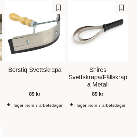
outer aux favoris
Ajouter aux favoris
Ajouter
Borstiq Svettskrapa
Shires
x
Svettskrapa/Fällskrap
a Metall
89
kr
89
kr
I lager inom 7 arbetsdagar
I lager inom 7 arbetsdagar
outer aux favoris