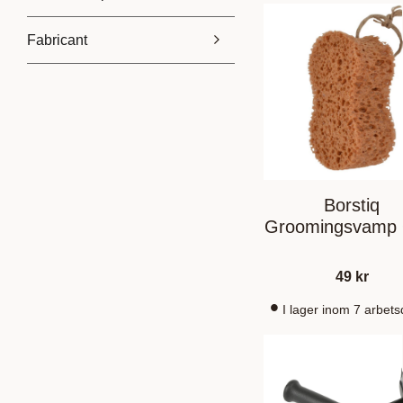
Fabricant
20
89
Borstiq
3
Hansbo Sport
3
Shires
1
V-Plast
1
Borstiq
Groomingsvamp 
49
kr
I lager inom 7 arbet