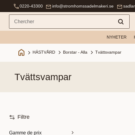
0220-43300
info@stromhomssadelmakeri.se
sadla
NYHETER
Borstar - Alla
Tvättsvampar
HÄSTVÅRD
tvättsvampar
Filtre
Gamme de prix