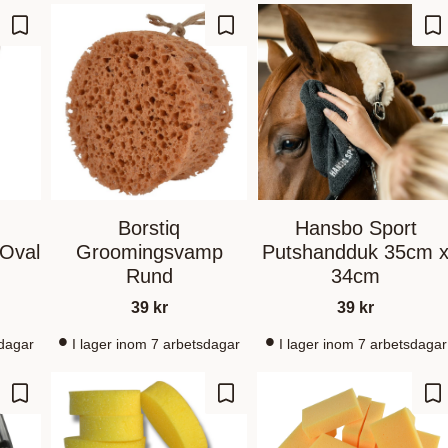
Ajouter aux favoris
Ajouter aux favoris
Aj
Borstiq
Hansbo Sport
Oval
Groomingsvamp
Putshandduk 35cm 
Rund
34cm
39
kr
39
kr
sdagar
I lager inom 7 arbetsdagar
I lager inom 7 arbetsdagar
Ajouter aux favoris
Ajouter aux favoris
Aj