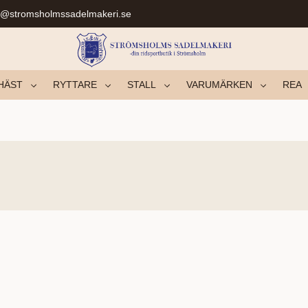
r@stromsholmssadelmakeri.se
HÄST
RYTTARE
STALL
VARUMÄRKEN
REA