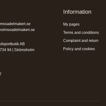
Information
lmssadelmakeri.se
my pages
holmssadelmakeri.se
terms and conditions
complaint and return
dsportbutik AB
policy and cookies
 734 94 | Strömsholm
r
7