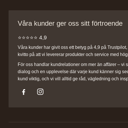
Våra kunder ger oss sitt förtroende
⭐️⭐️⭐️⭐️⭐️ 4,9
Våra kunder har givit oss ett betyg på 4,9 på Trustpilot, v
kvitto på att vi levererar produkter och service med hög 
För oss handlar kundrelationer om mer än affärer – vi st
dialog och en upplevelse där varje kund känner sig se
kund viktig, och vi vill alltid ge råd, vägledning och insp