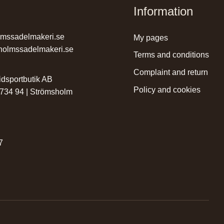
Information
lmssadelmakeri.se
my pages
holmssadelmakeri.se
terms and conditions
complaint and return
dsportbutik AB
policy and cookies
 734 94 | Strömsholm
r
7