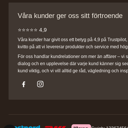
Våra kunder ger oss sitt förtroende
⭐️⭐️⭐️⭐️⭐️ 4,9
Våra kunder har givit oss ett betyg på 4,9 på Trustpilot, v
kvitto på att vi levererar produkter och service med hög 
För oss handlar kundrelationer om mer än affärer – vi st
dialog och en upplevelse där varje kund känner sig se
kund viktig, och vi vill alltid ge råd, vägledning och insp