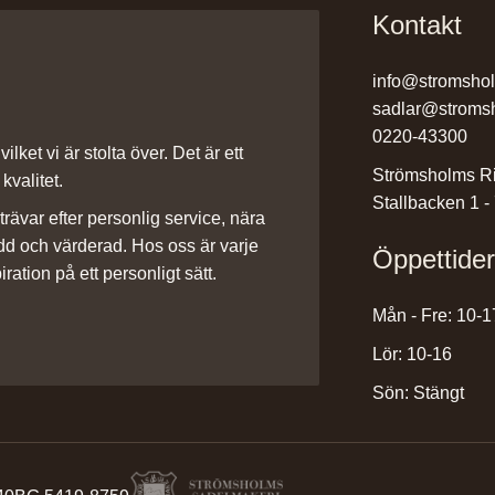
Kontakt
info@stromsho
sadlar@stroms
0220-43300
ilket vi är stolta över. Det är ett
Strömsholms Ri
kvalitet.
Stallbacken 1 -
rävar efter personlig service, nära
dd och värderad. Hos oss är varje
Öppettide
iration på ett personligt sätt.
Mån - Fre: 10-1
Lör: 10-16
Sön: Stängt