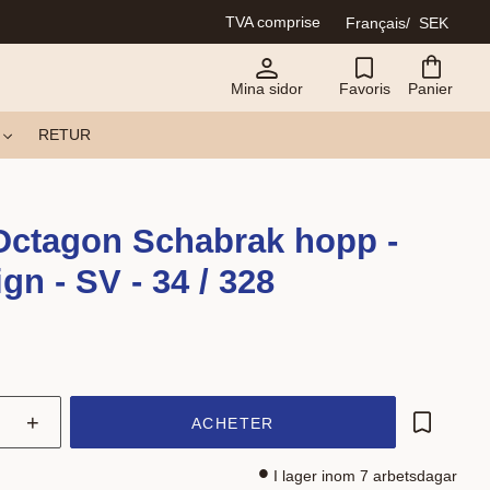
TVA comprise
Français
SEK
Mina sidor
Favoris
Panier
RETUR
Octagon Schabrak hopp -
gn - SV - 34 / 328
+
ACHETER
Ajouter a
I lager inom 7 arbetsdagar