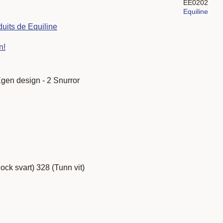
EE0202
Equiline
duits de Equiline
n!
gen design - 2 Snurror
jock svart) 328 (Tunn vit)