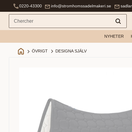
0220-43300
info@stromhomssadelmakeri.se
sadla
NYHETER
DESIGNA SJÄLV
ÖVRIGT