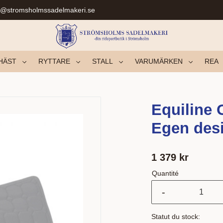
r@stromsholmssadelmakeri.se
HÄST
RYTTARE
STALL
VARUMÄRKEN
REA
Equiline 
Egen desi
1 379
kr
Quantité
-
Statut du stock