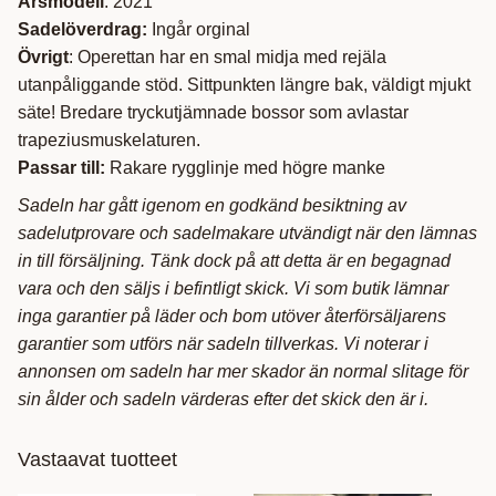
Årsmodell
: 2021
Sadelöverdrag:
Ingår orginal
Övrigt
: Operettan har en smal midja med rejäla
utanpåliggande stöd. Sittpunkten längre bak, väldigt mjukt
säte! Bredare tryckutjämnade bossor som avlastar
trapeziusmuskelaturen.
Passar till:
Rakare rygglinje med högre manke
Sadeln har gått igenom en godkänd besiktning av
sadelutprovare och sadelmakare utvändigt när den lämnas
in till försäljning. Tänk dock på att detta är en begagnad
vara och den säljs i befintligt skick. Vi som butik lämnar
inga garantier på läder och bom utöver återförsäljarens
garantier som utförs när sadeln tillverkas. Vi noterar i
annonsen om sadeln har mer skador än normal slitage för
sin ålder och sadeln värderas efter det skick den är i.
Vastaavat tuotteet