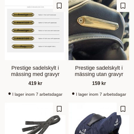
Lisää suosikiksi
Lisää
Prestige sadelskylt i
Prestige sadelskylt i
mässing med gravyr
mässing utan gravyr
419
kr
159
kr
I lager inom 7 arbetsdagar
I lager inom 7 arbetsdagar
Lisää suosikiksi
Lisää