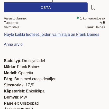
OSTA
Lisää suo
Varastotilanne
1 kpl varastossa
Tuotenro
A.B
Valmistaja
Frank Baines
Näytä kaikki tuotteet, joiden valmistaja on Frank Baines
Anna arvio!
S
adeltyp
:
Dressyrsadel
Märke
: Frank Baines
Modell:
Operetta
Färg
: Brun med croco detaljer
Sitsstorlek
:
17,5"
Kåpstorlek
:
Enkelkåpa
Bomvid
: MW
Paneler
: Ullstoppad