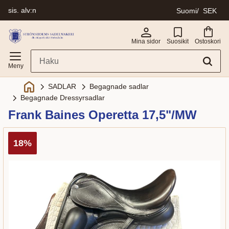
sis. alv:n
Suomi
SEK
Valikko
Mina sidor
Suosikit
Ostoskori
SADLAR
Begagnade sadlar
Begagnade Dressyrsadlar
Frank Baines Operetta 17,5"/MW
18
%