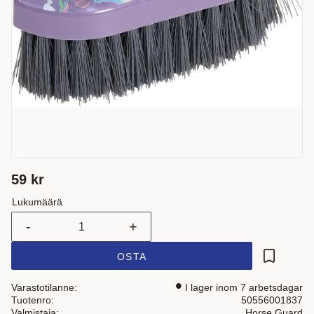
59
kr
Lukumäärä
-
+
OSTA
Lisää suo
Varastotilanne
I lager inom 7 arbetsdagar
Tuotenro
50556001837
Valmistaja
Horse Guard