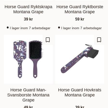
Horse Guard Ryktskrapa
Horse Guard Ryktborste
Montana Grape
Montana Grape
39
kr
59
kr
I lager inom 7 arbetsdagar
I lager inom 7 arbetsdagar
Lisää suosikiksi
Lisää
Horse Guard Man-
Horse Guard Hovkrats
Svansborste Montana
Montana Grape
Grape
49
kr
39
kr