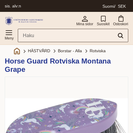
sis. alv:n
Suomi
SEK
Valikko
Mina sidor
Suosikit
Ostoskori
Borstar - Alla
Rotviska
HÄSTVÅRD
Horse Guard Rotviska Montana
Grape