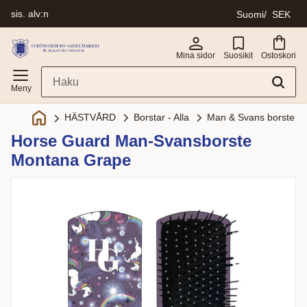
sis. alv:n
Suomi
SEK
Valikko
Mina sidor
Suosikit
Ostoskori
Borstar - Alla
Man & Svans borste
HÄSTVÅRD
Horse Guard Man-Svansborste
Montana Grape