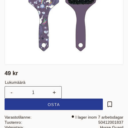
49
kr
Lukumäärä
-
+
OSTA
Lisää suo
Varastotilanne
I lager inom 7 arbetsdagar
Tuotenro
50412001837
Valmistaja
Horse Guard