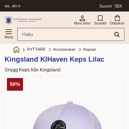
sis. alv:n
Suomi
SEK
Valikko
Mina sidor
Suosikit
Ostoskori
Accessoarer
Kepsar
RYTTARE
Kingsland KlHaven Keps Lilac
Snygg Keps från Kingsland
50
%