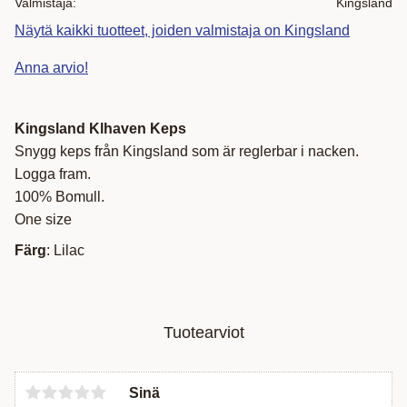
Valmistaja
Kingsland
Näytä kaikki tuotteet, joiden valmistaja on Kingsland
Anna arvio!
Kingsland Klhaven Keps
Snygg keps från Kingsland som är reglerbar i nacken.
Logga fram.
100% Bomull.
One size
Färg
: Lilac
Tuotearviot
Sinä