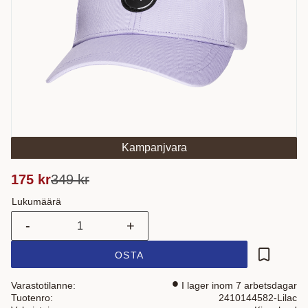
Kampanjvara
Alennettu hinta:
Alkuperäinen hinta:
175
kr
349
kr
Lukumäärä
-
+
OSTA
Lisää suo
Varastotilanne
I lager inom 7 arbetsdagar
Tuotenro
2410144582-Lilac