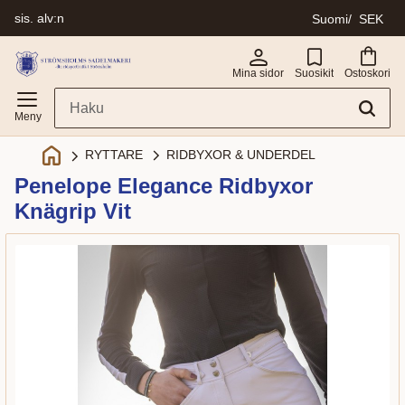
sis. alv:n
Suomi
SEK
Valikko
Mina sidor
Suosikit
Ostoskori
RIDBYXOR & UNDERDEL
RYTTARE
Penelope Elegance Ridbyxor
Knägrip Vit