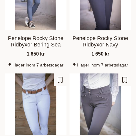
Penelope Rocky Stone
Penelope Rocky Stone
Ridbyxor Bering Sea
Ridbyxor Navy
1 650
kr
1 650
kr
I lager inom 7 arbetsdagar
I lager inom 7 arbetsdagar
Lisää suosikiksi
Lisää