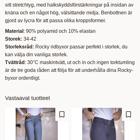
sitt stretchtyg, med halkskyddsförstärkningar på insidan av
knäna och en något hög, välsittande midja. Benbottnen är
gjord av lycra för att passa olika kroppsformer.
Material
: 90% polyamid och 10% elastan
Storek:
34-42
Storleksråd:
Rocky ridbyxor passar perfekt i storlek, du
kan välja din vanliga storlek.
Tvättråd
: 30°C maskintvätt, ut och in och ingen torktumling
är de tre goda råden att följa för att underhålla dina Rocky-
byxor ordentligt.
Vastaavat tuotteet
Lisää suosikiksi
Lisää