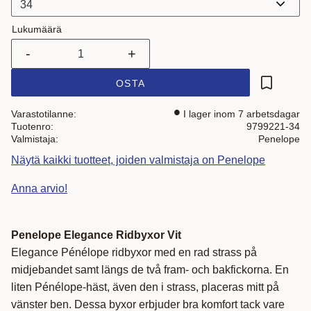
Lukumäärä
-
+
OSTA
Lisää suo
Varastotilanne
I lager inom 7 arbetsdagar
Tuotenro
9799221-34
Valmistaja
Penelope
Näytä kaikki tuotteet, joiden valmistaja on Penelope
Anna arvio!
Penelope Elegance Ridbyxor Vit
Elegance Pénélope ridbyxor med en rad strass på
midjebandet samt längs de två fram- och bakfickorna. En
liten Pénélope-häst, även den i strass, placeras mitt på
vänster ben. Dessa byxor erbjuder bra komfort tack vare