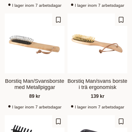
I lager inom 7 arbetsdagar
I lager inom 7 arbetsdagar
Lisää suosikiksi
Lisää
Borstiq Man/Svansborste
Borstiq Man/svans borste
med Metallpiggar
i trä ergonomisk
89
kr
139
kr
I lager inom 7 arbetsdagar
I lager inom 7 arbetsdagar
Lisää suosikiksi
Lisää