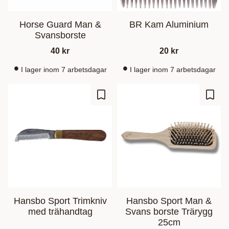
Horse Guard Man &
BR Kam Aluminium
Svansborste
40
kr
20
kr
I lager inom 7 arbetsdagar
I lager inom 7 arbetsdagar
Lisää suosikiksi
Lisää
Hansbo Sport Trimkniv
Hansbo Sport Man &
med trähandtag
Svans borste Trärygg
25cm