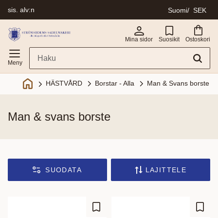
sis. alv:n
Suomi
SEK
Valikko
Mina sidor
Suosikit
Ostoskori
Borstar - Alla
Man & Svans borste
HÄSTVÅRD
man & svans borste
SUODATA
LAJITTELE
Lisää suosikiksi
Lisää