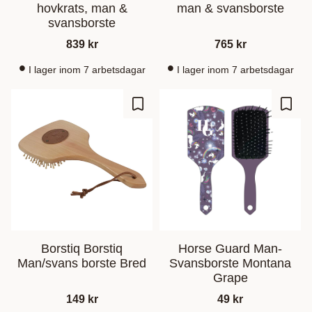
hovkrats, man &
man & svansborste
svansborste
839
kr
765
kr
I lager inom 7 arbetsdagar
I lager inom 7 arbetsdagar
Lisää suosikiksi
Lisää
Borstiq Borstiq
Horse Guard Man-
Man/svans borste Bred
Svansborste Montana
Grape
149
kr
49
kr