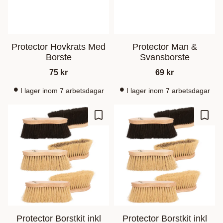
Protector Hovkrats Med
Protector Man &
Borste
Svansborste
75
kr
69
kr
I lager inom 7 arbetsdagar
I lager inom 7 arbetsdagar
Lisää suosikiksi
Lisää
Protector Borstkit inkl
Protector Borstkit inkl