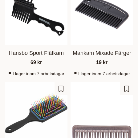
Hansbo Sport Flätkam
Mankam Mixade Färger
69
kr
19
kr
I lager inom 7 arbetsdagar
I lager inom 7 arbetsdagar
Lisää suosikiksi
Lisää