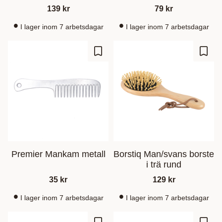
139
kr
79
kr
I lager inom 7 arbetsdagar
I lager inom 7 arbetsdagar
Lisää suosikiksi
Lisää
Premier Mankam metall
Borstiq Man/svans borste
i trä rund
35
kr
129
kr
I lager inom 7 arbetsdagar
I lager inom 7 arbetsdagar