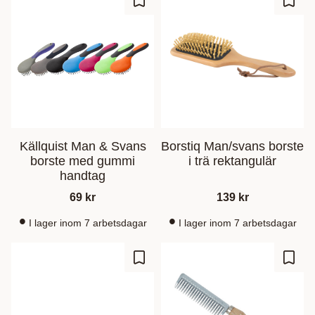
Lisää suosikiksi
Lisää
Källquist Man & Svans
Borstiq Man/svans borste
borste med gummi
i trä rektangulär
handtag
69
kr
139
kr
I lager inom 7 arbetsdagar
I lager inom 7 arbetsdagar
Lisää suosikiksi
Lisää