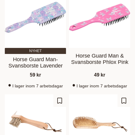
NYHET
Horse Guard Man &
Horse Guard Man-
Svansborste Phlox Pink
Svansborste Lavender
59
kr
49
kr
I lager inom 7 arbetsdagar
I lager inom 7 arbetsdagar
Lisää suosikiksi
Lisää