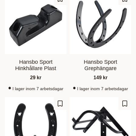
Lisää suosikiksi
Lisää
Hansbo Sport
Hansbo Sport
Hinkhållare Plast
Grephängare
29
kr
149
kr
I lager inom 7 arbetsdagar
I lager inom 7 arbetsdagar
Lisää suosikiksi
Lisää