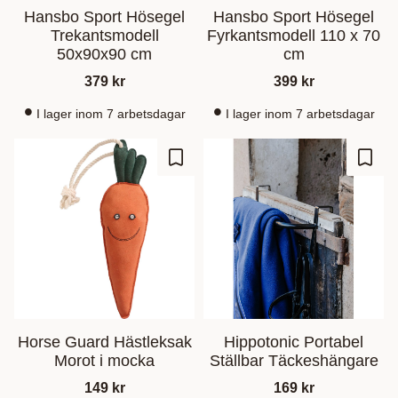
Hansbo Sport Hösegel
Hansbo Sport Hösegel
Trekantsmodell
Fyrkantsmodell 110 x 70
50x90x90 cm
cm
379
kr
399
kr
I lager inom 7 arbetsdagar
I lager inom 7 arbetsdagar
Lisää suosikiksi
Lisää
Horse Guard Hästleksak
Hippotonic Portabel
Morot i mocka
Ställbar Täckeshängare
149
kr
169
kr