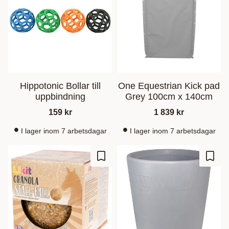
Hippotonic Bollar till
One Equestrian Kick pad
uppbindning
Grey 100cm x 140cm
159
kr
1 839
kr
I lager inom 7 arbetsdagar
I lager inom 7 arbetsdagar
Lisää suosikiksi
Lisää