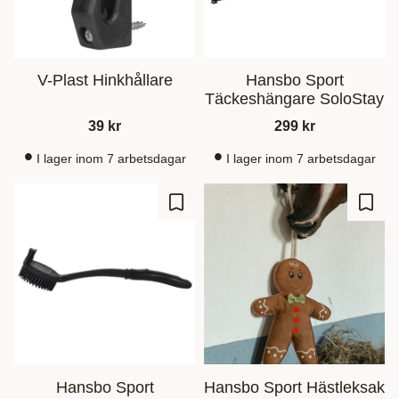
V-Plast Hinkhållare
Hansbo Sport
Täckeshängare SoloStay
39
kr
299
kr
I lager inom 7 arbetsdagar
I lager inom 7 arbetsdagar
Lisää suosikiksi
Lisää
Hansbo Sport
Hansbo Sport Hästleksak