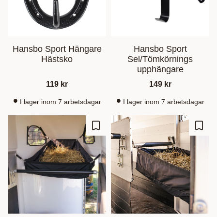
Hansbo Sport Hängare
Hansbo Sport
Hästsko
Sel/Tömkörnings
upphängare
119
kr
149
kr
I lager inom 7 arbetsdagar
I lager inom 7 arbetsdagar
Lisää suosikiksi
Lisää