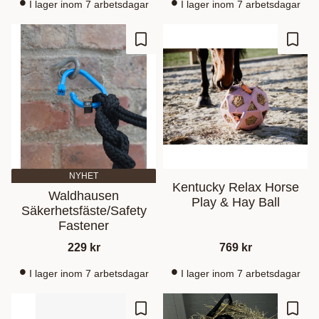
I lager inom 7 arbetsdagar
I lager inom 7 arbetsdagar
Lisää suosikiksi
Lisää
NYHET
Kentucky Relax Horse
Waldhausen
Play & Hay Ball
Säkerhetsfäste/Safety
Fastener
229
kr
769
kr
I lager inom 7 arbetsdagar
I lager inom 7 arbetsdagar
Lisää suosikiksi
Lisää