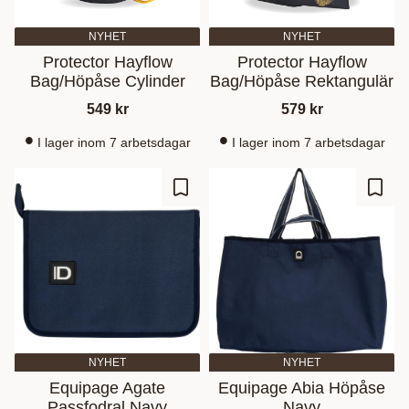
NYHET
NYHET
Protector Hayflow
Protector Hayflow
Bag/Höpåse Cylinder
Bag/Höpåse Rektangulär
549
kr
579
kr
I lager inom 7 arbetsdagar
I lager inom 7 arbetsdagar
Lisää suosikiksi
Lisää
NYHET
NYHET
Equipage Agate
Equipage Abia Höpåse
Passfodral Navy
Navy