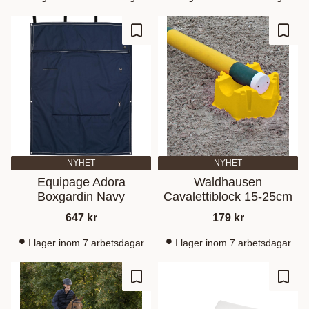
Lisää suosikiksi
Lisää
NYHET
NYHET
Equipage Adora
Waldhausen
Boxgardin Navy
Cavalettiblock 15-25cm
647
kr
179
kr
I lager inom 7 arbetsdagar
I lager inom 7 arbetsdagar
Lisää suosikiksi
Lisää