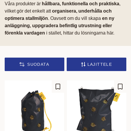
Våra produkter är
hållbara, funktionella och praktiska
,
vilket gör det enkelt att
organisera, underhålla och
optimera stallmiljön
. Oavsett om du vill skapa
en ny
anläggning, uppgradera befintlig utrustning eller
förenkla vardagen
i stallet, hittar du lösningarna här.
SUODATA
LAJITTELE
Lisää suosikiksi
Lisää