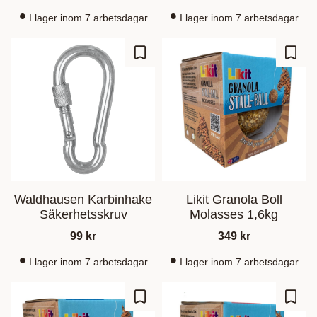
I lager inom 7 arbetsdagar
I lager inom 7 arbetsdagar
Lisää suosikiksi
Lisää
Waldhausen Karbinhake
Likit Granola Boll
Säkerhetsskruv
Molasses 1,6kg
99
kr
349
kr
I lager inom 7 arbetsdagar
I lager inom 7 arbetsdagar
Lisää suosikiksi
Lisää