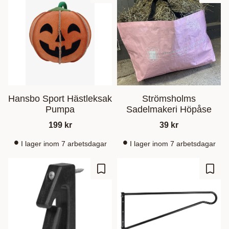
Hansbo Sport Hästleksak
Strömsholms
Pumpa
Sadelmakeri Höpåse
199
kr
39
kr
I lager inom 7 arbetsdagar
I lager inom 7 arbetsdagar
Lisää suosikiksi
Lisää