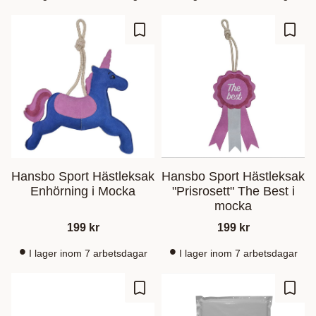
Lisää suosikiksi
Lisää
Hansbo Sport Hästleksak
Hansbo Sport Hästleksak
Enhörning i Mocka
"Prisrosett" The Best i
mocka
199
kr
199
kr
I lager inom 7 arbetsdagar
I lager inom 7 arbetsdagar
Lisää suosikiksi
Lisää