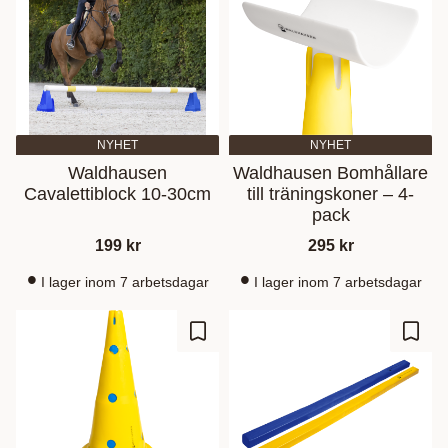
NYHET
NYHET
Waldhausen
Waldhausen Bomhållare
Cavalettiblock 10-30cm
till träningskoner – 4-
pack
199
kr
295
kr
I lager inom 7 arbetsdagar
I lager inom 7 arbetsdagar
Lisää suosikiksi
Lisää