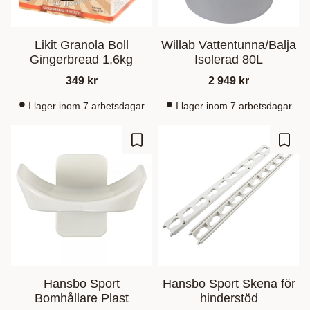
Likit Granola Boll
Willab Vattentunna/Balja
Gingerbread 1,6kg
Isolerad 80L
349
kr
2 949
kr
I lager inom 7 arbetsdagar
I lager inom 7 arbetsdagar
Lisää suosikiksi
Lisää
Hansbo Sport
Hansbo Sport Skena för
Bomhållare Plast
hinderstöd