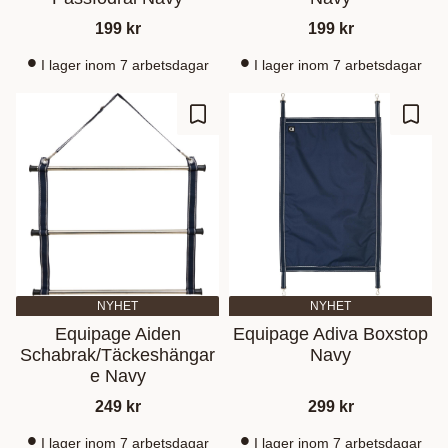
199
kr
199
kr
I lager inom 7 arbetsdagar
I lager inom 7 arbetsdagar
Lisää suosikiksi
Lisää
NYHET
NYHET
Equipage Aiden
Equipage Adiva Boxstop
Schabrak/Täckeshängar
Navy
e Navy
249
kr
299
kr
I lager inom 7 arbetsdagar
I lager inom 7 arbetsdagar