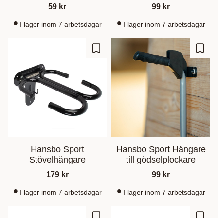
59
kr
99
kr
I lager inom 7 arbetsdagar
I lager inom 7 arbetsdagar
Lisää suosikiksi
Lisää
Hansbo Sport
Hansbo Sport Hängare
Stövelhängare
till gödselplockare
179
kr
99
kr
I lager inom 7 arbetsdagar
I lager inom 7 arbetsdagar