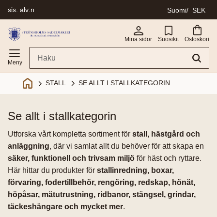
sis. alv:n
Suomi
SEK
Valikko
Mina sidor
Suosikit
Ostoskori
SE ALLT I STALLKATEGORIN
STALL
se allt i stallkategorin
Utforska vårt kompletta sortiment för
stall, hästgård och
anläggning
, där vi samlat allt du behöver för att skapa en
säker, funktionell och trivsam miljö
för häst och ryttare.
Här hittar du produkter för
stallinredning, boxar,
förvaring, fodertillbehör, rengöring, redskap, hönät,
höpåsar, mätutrustning, ridbanor, stängsel, grindar,
täckeshängare och mycket mer
.