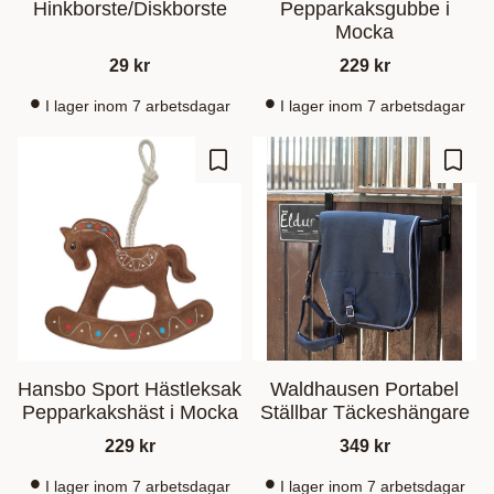
Hinkborste/Diskborste
Pepparkaksgubbe i
Mocka
29
kr
229
kr
I lager inom 7 arbetsdagar
I lager inom 7 arbetsdagar
Lisää suosikiksi
Lisää
Hansbo Sport Hästleksak
Waldhausen Portabel
Pepparkakshäst i Mocka
Ställbar Täckeshängare
229
kr
349
kr
I lager inom 7 arbetsdagar
I lager inom 7 arbetsdagar