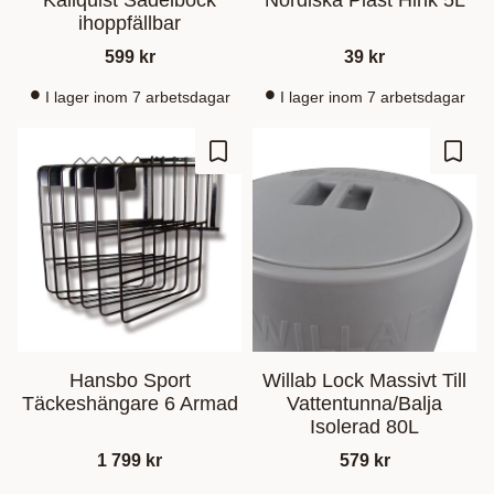
Källquist Sadelbock
Nordiska Plast Hink 5L
ihoppfällbar
599
kr
39
kr
I lager inom 7 arbetsdagar
I lager inom 7 arbetsdagar
Lisää suosikiksi
Lisää
Hansbo Sport
Willab Lock Massivt Till
Täckeshängare 6 Armad
Vattentunna/Balja
Isolerad 80L
1 799
kr
579
kr