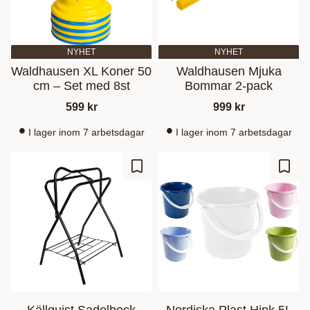
NYHET
NYHET
Waldhausen XL Koner 50
Waldhausen Mjuka
cm – Set med 8st
Bommar 2-pack
599
kr
999
kr
I lager inom 7 arbetsdagar
I lager inom 7 arbetsdagar
Lisää suosikiksi
Lisää